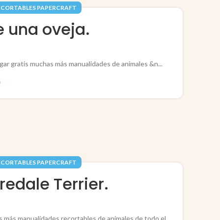
ECORTABLES PAPERCRAFT
e una oveja.
rgar gratis muchas más manualidades de animales &n...
O
ECORTABLES PAPERCRAFT
redale Terrier.
has más manualidades recortables de animales de todo el