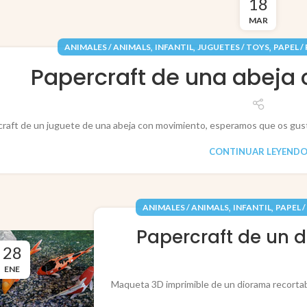
18
MAR
,
,
,
ANIMALES / ANIMALS
INFANTIL
JUGUETES / TOYS
PAPEL /
Papercraft de una abeja
raft de un juguete de una abeja con movimiento, esperamos que os gust
CONTINUAR LEYEND
,
,
ANIMALES / ANIMALS
INFANTIL
PAPEL /
Papercraft de un 
28
ENE
Maqueta 3D imprimible de un diorama recortable