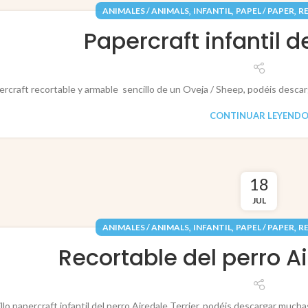
,
,
,
ANIMALES / ANIMALS
INFANTIL
PAPEL / PAPER
R
Papercraft infantil d
ercraft recortable y armable sencillo de un Oveja / Sheep, podéis desca
CONTINUAR LEYEND
18
JUL
,
,
,
ANIMALES / ANIMALS
INFANTIL
PAPEL / PAPER
R
Recortable del perro Ai
llo papercraft infantil del perro Airedale Terrier, podéis descargar muc