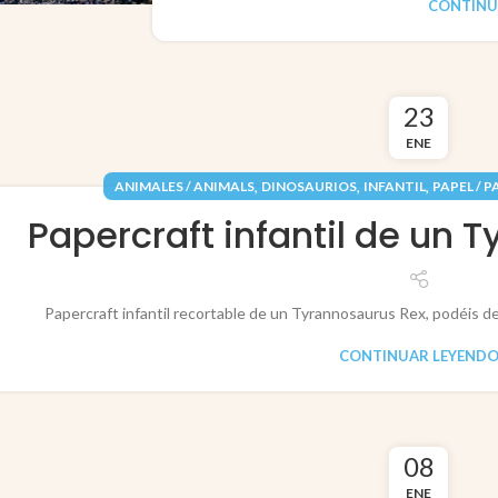
CONTINU
23
ENE
,
,
,
ANIMALES / ANIMALS
DINOSAURIOS
INFANTIL
PAPEL / 
Papercraft infantil de un 
Papercraft infantil recortable de un Tyrannosaurus Rex, podéis d
CONTINUAR LEYEND
08
ENE