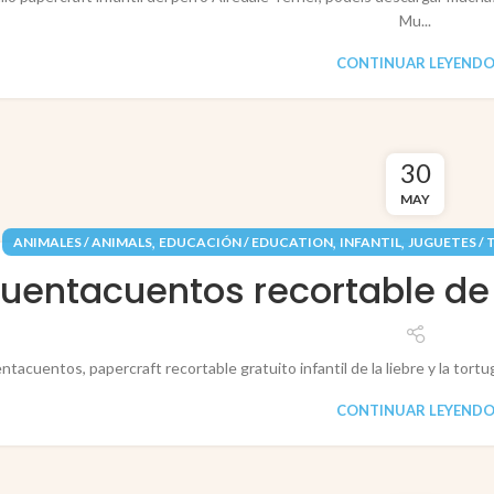
Mu...
CONTINUAR LEYEND
30
MAY
,
,
,
ANIMALES / ANIMALS
EDUCACIÓN / EDUCATION
INFANTIL
JUGUETES / 
uentacuentos recortable de la
ntacuentos, papercraft recortable gratuito infantil de la liebre y la tortu
CONTINUAR LEYEND