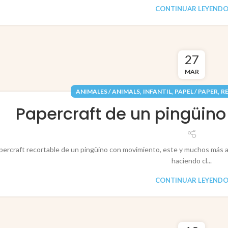
CONTINUAR LEYEND
27
MAR
,
,
,
ANIMALES / ANIMALS
INFANTIL
PAPEL / PAPER
R
Papercraft de un pingüin
percraft recortable de un pingüino con movimiento, este y muchos más a
haciendo cl...
CONTINUAR LEYEND