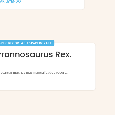
AR LEYENDO
,
PAPER
RECORTABLES PAPERCRAFT
Tyrannosaurus Rex.
escargar muchas más manualidades recort...
O