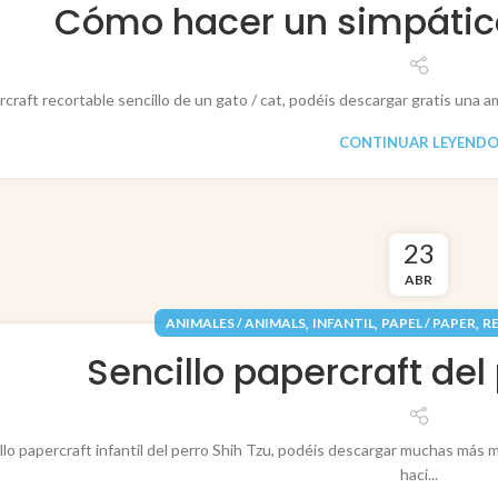
Cómo hacer un simpático
craft recortable sencillo de un gato / cat, podéis descargar gratis una a
CONTINUAR LEYEND
23
ABR
,
,
,
ANIMALES / ANIMALS
INFANTIL
PAPEL / PAPER
R
Sencillo papercraft del 
llo papercraft infantil del perro Shih Tzu, podéis descargar muchas más
haci...