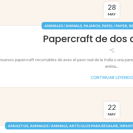
28
MAY
,
,
,
ANIMALES / ANIMALS
PAJAROS
PAPEL / PAPER
R
Papercraft de dos 
nuevos papercraft recortables de aves el pavo real de la India y una pa
anima...
CONTINUAR LEYEND
22
MAY
,
,
,
AMULETOS
ANIMALES / ANIMALS
ARTÍCULOS PARA REGALAR
INFANT