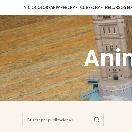
INICIO
COLOREAR
PAPERCRAFT
CUBEECRAFT
RECURSOS E
Ani