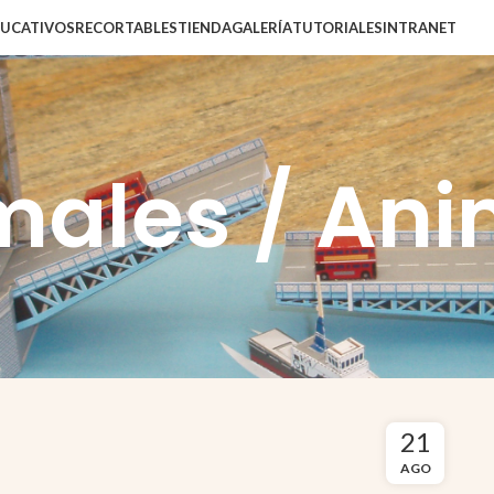
DUCATIVOS
RECORTABLES
TIENDA
GALERÍA
TUTORIALES
INTRANET
males / Ani
21
AGO