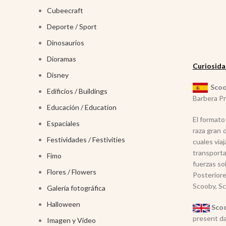
Cubeecraft
Deporte / Sport
Dinosaurios
Dioramas
Curiosida
Disney
Sco
Edificios / Buildings
Barbera Pr
Educación / Education
El formato
Espaciales
raza gran 
Festividades / Festivities
cuales via
transporta
Fimo
fuerzas so
Flores / Flowers
Posterior
Scooby, Sc
Galería fotográfica
Halloween
Sco
present da
Imagen y Video