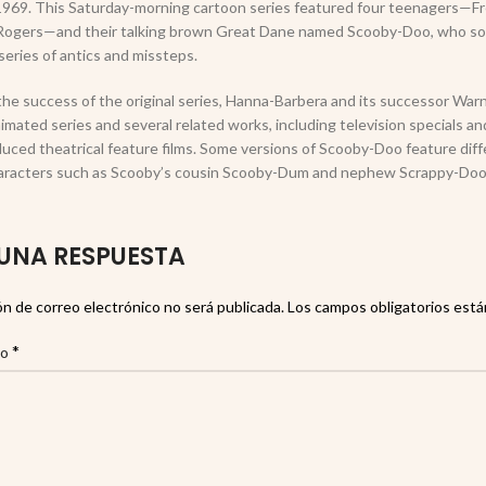
1969. This Saturday-morning cartoon series featured four teenagers—Fre
ogers—and their talking brown Great Dane named Scooby-Doo, who solv
series of antics and missteps.
the success of the original series, Hanna-Barbera and its successor Wa
imated series and several related works, including television specials and
uced theatrical feature films. Some versions of Scooby-Doo feature diff
aracters such as Scooby’s cousin Scooby-Dum and nephew Scrappy-Doo in 
UNA RESPUESTA
ón de correo electrónico no será publicada.
Los campos obligatorios est
*
io