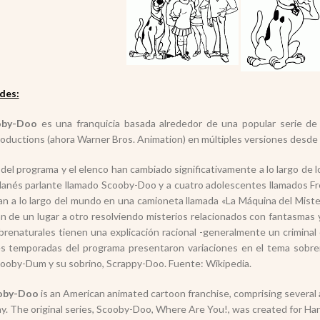
des:
oby-Doo
es una franquicia basada alrededor de una popular serie de
oductions (ahora Warner Bros. Animation) en múltiples versiones desde 
 del programa y el elenco han cambiado significativamente a lo largo de 
danés parlante llamado Scooby-Doo y a cuatro adolescentes llamados Fr
jan a lo largo del mundo en una camioneta llamada «La Máquina del Mister
n de un lugar a otro resolviendo misterios relacionados con fantasmas y 
brenaturales tienen una explicación racional -generalmente un criminal
es temporadas del programa presentaron variaciones en el tema sobren
ooby-Dum y su sobrino, Scrappy-Doo. Fuente: Wikipedia.
oby-Doo
is an American animated cartoon franchise, comprising several
y. The original series, Scooby-Doo, Where Are You!, was created for H