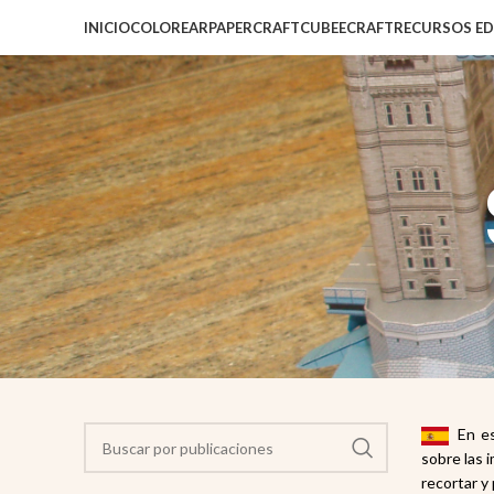
INICIO
COLOREAR
PAPERCRAFT
CUBEECRAFT
RECURSOS E
En est
sobre las 
recortar y