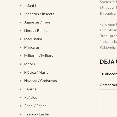
Spears in 
Infantil
«Shaggy» R
through a 
Insectos / Insects
Juguetes / Toys
Following 
spin-off an
Libros / Books
Bros.–prod
Maquinaria
include ch
Wikipedia.
Máscaras
Militares / Military
DEJA 
Motos
Música / Music
Tu direcci
Navidad / Christmas
Comentar
Pajaros
Pañales
Papel / Paper
Pascua / Easter