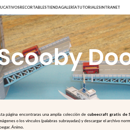
DUCATIVOS
RECORTABLES
TIENDA
GALERÍA
TUTORIALES
INTRANET
Scooby Do
a página encontraras una amplia colección de
cubee
craft gratis de
imágenes o los vínculos (palabras subrayadas) y descargar el archivo nor
 pegar. Ánimo.