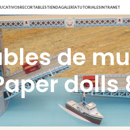
DUCATIVOS
RECORTABLES
TIENDA
GALERÍA
TUTORIALES
INTRANET
ables de mu
Paper dolls 