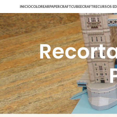
INICIO
COLOREAR
PAPERCRAFT
CUBEECRAFT
RECURSOS E
Recort