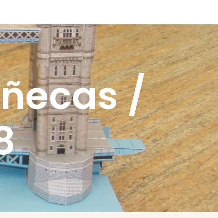
ñecas /
8