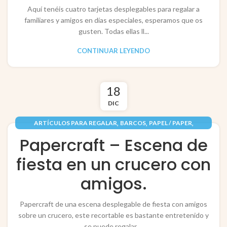
Aquí tenéis cuatro tarjetas desplegables para regalar a
familiares y amigos en días especiales, esperamos que os
gusten. Todas ellas ll...
CONTINUAR LEYENDO
18
DIC
,
,
,
ARTÍCULOS PARA REGALAR
BARCOS
PAPEL / PAPER
,
,
RECORTABLES PAPERCRAFT
TARJETAS / POP-UP CARDS
Papercraft – Escena de
VEHÍCULOS / VEHICLES
fiesta en un crucero con
amigos.
Papercraft de una escena desplegable de fiesta con amigos
sobre un crucero, este recortable es bastante entretenido y
se puede regalar ...