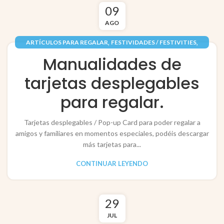
09
AGO
,
,
ARTÍCULOS PARA REGALAR
FESTIVIDADES / FESTIVITIES
,
,
,
INFANTIL
PAPEL / PAPER
RECORTABLES PAPERCRAFT
Manualidades de
TARJETAS / POP-UP CARDS
tarjetas desplegables
para regalar.
Tarjetas desplegables / Pop-up Card para poder regalar a
amigos y familiares en momentos especiales, podéis descargar
más tarjetas para...
CONTINUAR LEYENDO
29
JUL