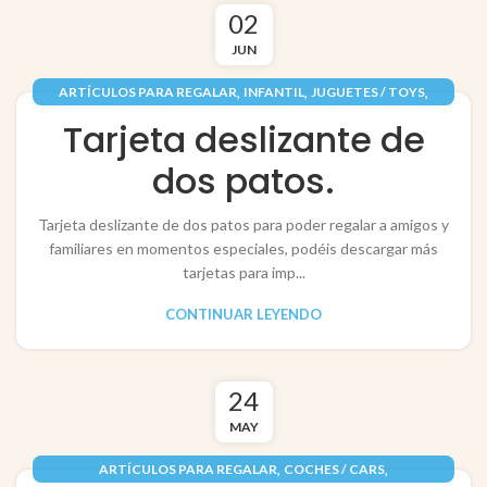
02
JUN
,
,
,
ARTÍCULOS PARA REGALAR
INFANTIL
JUGUETES / TOYS
,
PAPEL / PAPER
TARJETAS / POP-UP CARDS
Tarjeta deslizante de
dos patos.
Tarjeta deslizante de dos patos para poder regalar a amigos y
familiares en momentos especiales, podéis descargar más
tarjetas para imp...
CONTINUAR LEYENDO
24
MAY
,
,
ARTÍCULOS PARA REGALAR
COCHES / CARS