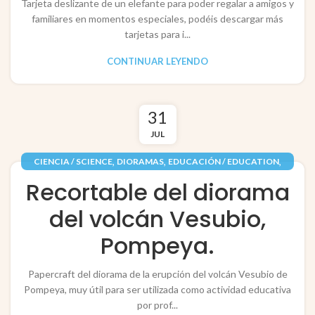
Tarjeta deslizante de un elefante para poder regalar a amigos y
familiares en momentos especiales, podéis descargar más
tarjetas para i...
CONTINUAR LEYENDO
31
JUL
,
,
,
CIENCIA / SCIENCE
DIORAMAS
EDUCACIÓN / EDUCATION
,
,
PAPEL / PAPER
RECORTABLES PAPERCRAFT
Recortable del diorama
TARJETAS / POP-UP CARDS
del volcán Vesubio,
Pompeya.
Papercraft del diorama de la erupción del volcán Vesubio de
Pompeya, muy útil para ser utilizada como actividad educativa
por prof...