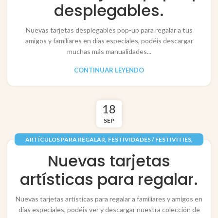
desplegables.
Nuevas tarjetas desplegables pop-up para regalar a tus
amigos y familiares en días especiales, podéis descargar
muchas más manualidades...
CONTINUAR LEYENDO
18
SEP
,
,
ARTÍCULOS PARA REGALAR
FESTIVIDADES / FESTIVITIES
,
PAPEL / PAPER
TARJETAS / POP-UP CARDS
Nuevas tarjetas
artísticas para regalar.
Nuevas tarjetas artísticas para regalar a familiares y amigos en
días especiales, podéis ver y descargar nuestra colección de