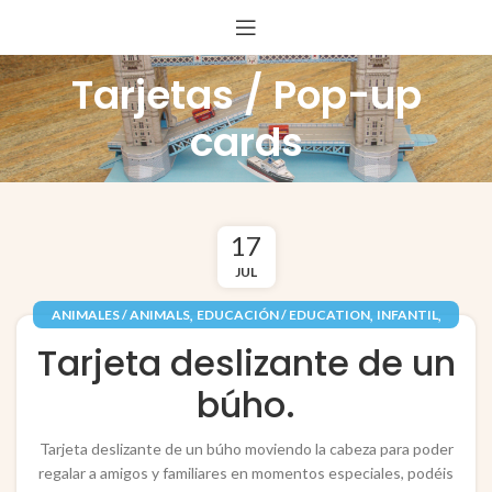
Tarjetas / Pop-up
cards
17
JUL
,
,
,
ANIMALES / ANIMALS
EDUCACIÓN / EDUCATION
INFANTIL
,
,
,
JUGUETES / TOYS
PAJAROS
PAPEL / PAPER
Tarjeta deslizante de un
TARJETAS / POP-UP CARDS
búho.
Tarjeta deslizante de un búho moviendo la cabeza para poder
regalar a amigos y familiares en momentos especiales, podéis