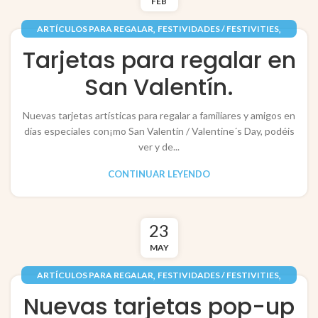
FEB
,
,
ARTÍCULOS PARA REGALAR
FESTIVIDADES / FESTIVITIES
,
,
INFANTIL
PAPEL / PAPER
TARJETAS / POP-UP CARDS
Tarjetas para regalar en
San Valentín.
Nuevas tarjetas artísticas para regalar a familiares y amigos en
días especiales con¡mo San Valentín / Valentine´s Day, podéis
ver y de...
CONTINUAR LEYENDO
23
MAY
,
,
ARTÍCULOS PARA REGALAR
FESTIVIDADES / FESTIVITIES
,
,
,
INFANTIL
PAPEL / PAPER
RECORTABLES PAPERCRAFT
Nuevas tarjetas pop-up
TARJETAS / POP-UP CARDS