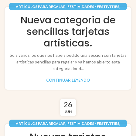
,
,
ARTÍCULOS PARA REGALAR
FESTIVIDADES / FESTIVITIES
,
,
INFANTIL
PAPEL / PAPER
TARJETAS / POP-UP CARDS
Nueva categoría de
sencillas tarjetas
artísticas.
Sois varios los que nos habéis pedido una sección con tarjetas
artísticas sencillas para regalar y ya hemos abierto esta
categoría dond...
CONTINUAR LEYENDO
26
JUN
,
,
ARTÍCULOS PARA REGALAR
FESTIVIDADES / FESTIVITIES
,
,
,
INFANTIL
PAPEL / PAPER
RECORTABLES PAPERCRAFT