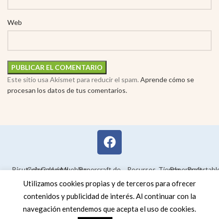
Web
Este sitio usa Akismet para reducir el spam.
Aprende cómo se
procesan los datos de tus comentarios.
Bisutería
Colorear
Galería
Legal
Muebles
Papercraft de
Recursos
Tienda
Papercraft
Recortabl
Maquetas en
educativos
Utilizamos cookies propias y de terceros para ofrecer
3D
contenidos y publicidad de interés. Al continuar con la
navegación entendemos que acepta el uso de cookies.