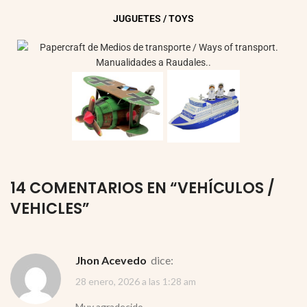
JUGUETES / TOYS
14 COMENTARIOS EN “
VEHÍCULOS /
VEHICLES
”
Jhon Acevedo
dice:
28 enero, 2026 a las 1:28 am
Muy agradecido