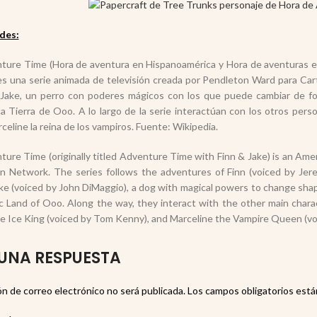
des:
ure Time (Hora de aventura en Hispanoamérica y Hora de aventuras en
es una serie animada de televisión creada por Pendleton Ward para Cart
Jake, un perro con poderes mágicos con los que puede cambiar de for
ca Tierra de Ooo. A lo largo de la serie interactúan con los otros pers
celine la reina de los vampiros. Fuente: Wikipedia.
ure Time (originally titled Adventure Time with Finn & Jake) is an Ame
n Network. The series follows the adventures of Finn (voiced by Jer
ke (voiced by John DiMaggio), a dog with magical powers to change shape 
c Land of Ooo. Along the way, they interact with the other main cha
e Ice King (voiced by Tom Kenny), and Marceline the Vampire Queen (voi
UNA RESPUESTA
ón de correo electrónico no será publicada.
Los campos obligatorios est