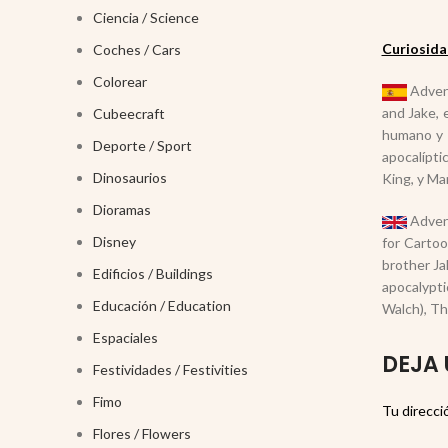
Ciencia / Science
Curiosida
Coches / Cars
Colorear
Advent
and Jake, 
Cubeecraft
humano y 
Deporte / Sport
apocalípti
Dinosaurios
King, y Mar
Dioramas
Advent
Disney
for Cartoo
brother Ja
Edificios / Buildings
apocalypti
Educación / Education
Walch), Th
Espaciales
DEJA 
Festividades / Festivities
Fimo
Tu direcci
Flores / Flowers