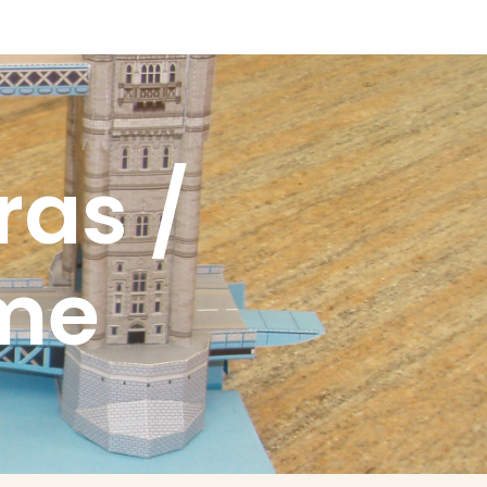
ras /
ime