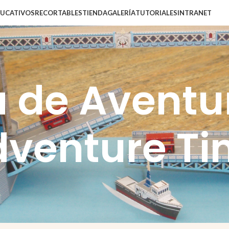
DUCATIVOS
RECORTABLES
TIENDA
GALERÍA
TUTORIALES
INTRANET
 de Aventu
venture T