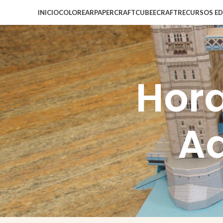
INICIO
COLOREAR
PAPERCRAFT
CUBEECRAFT
RECURSOS E
Hora
Ad