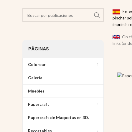
En est
pinchar so
imprimir, r
On thi
links (unde
PÁGINAS
Colorear
Galería
Muebles
Papercraft
Papercraft de Maquetas en 3D.
Recortables