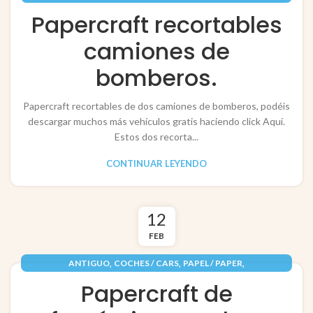
VEHÍCULOS / VEHICLES
Papercraft recortables
camiones de
bomberos.
Papercraft recortables de dos camiones de bomberos, podéis
descargar muchos más vehículos gratis haciendo click Aquí.
Estos dos recorta...
CONTINUAR LEYENDO
12
FEB
,
,
,
ANTIGUO
COCHES / CARS
PAPEL / PAPER
,
RECORTABLES PAPERCRAFT
VEHÍCULOS / VEHICLES
Papercraft de