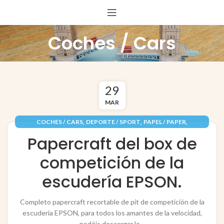
Coches / Cars
29
MAR
,
,
,
COCHES / CARS
DEPORTE / SPORT
PAPEL / PAPER
,
RECORTABLES PAPERCRAFT
VEHÍCULOS / VEHICLES
Papercraft del box de
competición de la
escudería EPSON.
Completo papercraft recortable de pit de competición de la
escudería EPSON, para todos los amantes de la velocidad,
podéis descargar lo...