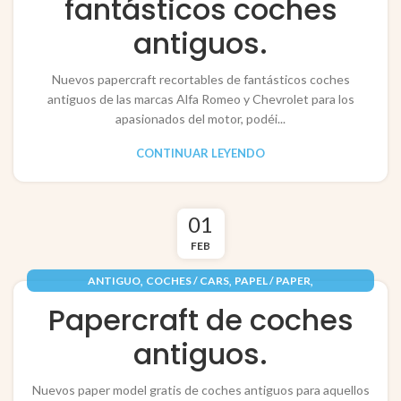
fantásticos coches
antiguos.
Nuevos papercraft recortables de fantásticos coches
antiguos de las marcas Alfa Romeo y Chevrolet para los
apasionados del motor, podéi...
CONTINUAR LEYENDO
01
FEB
,
,
,
ANTIGUO
COCHES / CARS
PAPEL / PAPER
,
RECORTABLES PAPERCRAFT
VEHÍCULOS / VEHICLES
Papercraft de coches
antiguos.
Nuevos paper model gratis de coches antiguos para aquellos