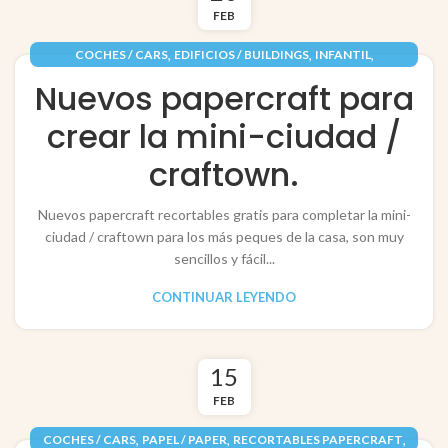
FEB
,
,
,
COCHES / CARS
EDIFICIOS / BUILDINGS
INFANTIL
,
,
PAPEL / PAPER
RECORTABLES PAPERCRAFT
Nuevos papercraft para
VEHÍCULOS / VEHICLES
crear la mini-ciudad /
craftown.
Nuevos papercraft recortables gratis para completar la mini-
ciudad / craftown para los más peques de la casa, son muy
sencillos y fácil...
CONTINUAR LEYENDO
15
FEB
,
,
,
COCHES / CARS
PAPEL / PAPER
RECORTABLES PAPERCRAFT