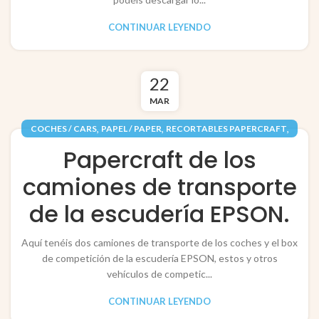
CONTINUAR LEYENDO
22
MAR
,
,
,
COCHES / CARS
PAPEL / PAPER
RECORTABLES PAPERCRAFT
VEHÍCULOS / VEHICLES
Papercraft de los
camiones de transporte
de la escudería EPSON.
Aquí tenéis dos camiones de transporte de los coches y el box
de competición de la escudería EPSON, estos y otros
vehículos de competic...
CONTINUAR LEYENDO