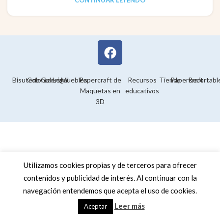
CONTINUAR LEYENDO
Bisutería
Colorear
Galería
Legal
Muebles
Papercraft de
Recursos
Tienda
Papercraft
Recortabl
Maquetas en
educativos
3D
Utilizamos cookies propias y de terceros para ofrecer
contenidos y publicidad de interés. Al continuar con la
navegación entendemos que acepta el uso de cookies.
Leer más
Aceptar
Tienda
Barra Lateral