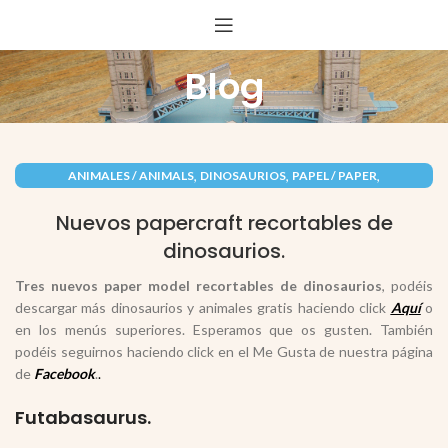
Blog
,
,
,
ANIMALES / ANIMALS
DINOSAURIOS
PAPEL / PAPER
RECORTABLES PAPERCRAFT
Nuevos papercraft recortables de
dinosaurios.
Tres nuevos paper model recortables de
dinosaurios
, podéis
descargar más dinosaurios y animales gratis haciendo click
Aquí
o
en los menús superiores. Esperamos que os gusten. También
podéis seguirnos haciendo click en el Me Gusta de nuestra página
de
Facebook
.
.
Futabasaurus.