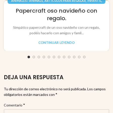
,
,
,
ANIMALES / ANIMALS
ARTÍCULOS PARA REGALAR
INFANTIL
,
,
JUGUETES / TOYS
PAPEL / PAPER
Papercraft oso navideño con
RECORTABLES PAPERCRAFT
regalo.
Simpático papercraft de un oso navideño con un regalo,
podéis hacerlo con amigos y famil...
CONTINUAR LEYENDO
DEJA UNA RESPUESTA
Tu dirección de correo electrónico no será publicada.
Los campos
*
obligatorios están marcados con
*
Comentario