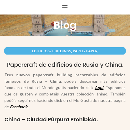
Blog
,
,
EDIFICIOS / BUILDINGS
PAPEL / PAPER
RECORTABLES PAPERCRAFT
Papercraft de edificios de Rusia y China.
Tres nuevos papercraft building recortables de edificios
famosos de
Rusia
y
China
, podéis descargar más edificios
famosos de todo el Mundo gratis haciendo click
Aquí
. Esperamos
que os gusten y completéis vuestra colección, ánimo. También
podéis seguirnos haciendo click en el Me Gusta de nuestra página
de
Facebook
.
.
China – Ciudad Púrpura Prohibida.