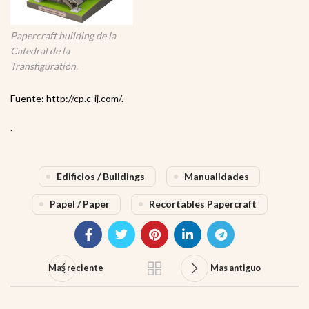
Papercraft building de la
Catedral de la
Transfiguration.
Fuente: http://cp.c-ij.com/.
.
Edificios / Buildings
Manualidades
Papel / Paper
Recortables Papercraft
Mas reciente
Mas antiguo