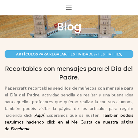
Blog
,
,
ARTÍCULOS PARA REGALAR
FESTIVIDADES / FESTIVITIES
,
,
INFANTIL
PAPEL / PAPER
RECORTABLES PAPERCRAFT
Recortables con mensajes para el Día del
Padre.
Papercraft recortables sencillos de muñecos con mensaje para
el
Día del Padre
, actividad sencilla de realizar y una buena idea
para aquellos profesores que quieran realizar la con sus alumnos,
también podéis visitar la página de los artículos para regalar
haciendo click
Aquí
. Esperamos que os gusten.
También podéis
seguirnos haciendo click en el Me Gusta de nuestra página
de
Facebook
.