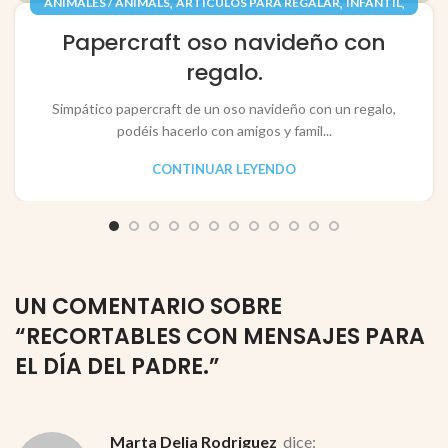
,
,
,
ANIMALES / ANIMALS
ARTÍCULOS PARA REGALAR
INFANTIL
,
,
JUGUETES / TOYS
PAPEL / PAPER
Papercraft oso navideño con
RECORTABLES PAPERCRAFT
regalo.
Simpático papercraft de un oso navideño con un regalo,
podéis hacerlo con amigos y famil...
CONTINUAR LEYENDO
UN COMENTARIO SOBRE
“
RECORTABLES CON MENSAJES PARA
EL DÍA DEL PADRE.
”
Marta Delia Rodriguez
dice: