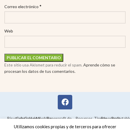
*
Correo electrónico
Web
Este sitio usa Akismet para reducir el spam.
Aprende cómo se
procesan los datos de tus comentarios.
Bisutería
Colorear
Galería
Legal
Muebles
Papercraft de
Recursos
Tienda
Papercraft
Recortabl
Maquetas en
educativos
Utilizamos cookies propias y de terceros para ofrecer