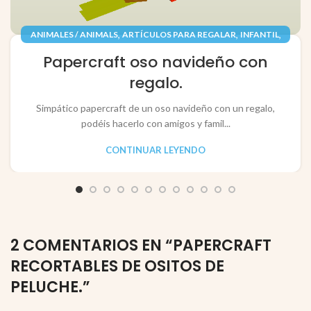
,
,
,
ANIMALES / ANIMALS
ARTÍCULOS PARA REGALAR
INFANTIL
,
,
JUGUETES / TOYS
PAPEL / PAPER
Papercraft oso navideño con
RECORTABLES PAPERCRAFT
regalo.
Simpático papercraft de un oso navideño con un regalo,
podéis hacerlo con amigos y famil...
CONTINUAR LEYENDO
2 COMENTARIOS EN “
PAPERCRAFT
RECORTABLES DE OSITOS DE
PELUCHE.
”