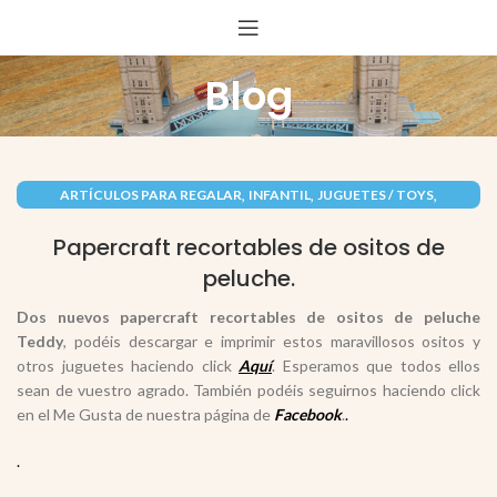
Blog
,
,
,
ARTÍCULOS PARA REGALAR
INFANTIL
JUGUETES / TOYS
,
PAPEL / PAPER
RECORTABLES PAPERCRAFT
Papercraft recortables de ositos de
peluche.
Dos nuevos papercraft recortables de
ositos de peluche
Teddy
, podéis descargar e imprimir estos maravillosos ositos y
otros juguetes haciendo click
Aquí
. Esperamos que todos ellos
sean de vuestro agrado. También podéis seguirnos haciendo click
en el Me Gusta de nuestra página de
Facebook
.
.
.