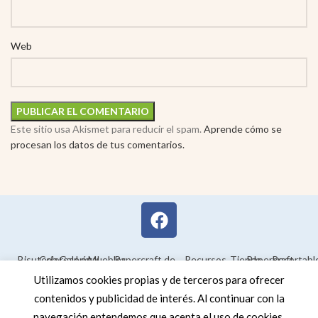
Web
Este sitio usa Akismet para reducir el spam.
Aprende cómo se
procesan los datos de tus comentarios.
Bisutería
Colorear
Galería
Legal
Muebles
Papercraft de
Recursos
Tienda
Papercraft
Recortabl
Maquetas en
educativos
Utilizamos cookies propias y de terceros para ofrecer
3D
contenidos y publicidad de interés. Al continuar con la
navegación entendemos que acepta el uso de cookies.