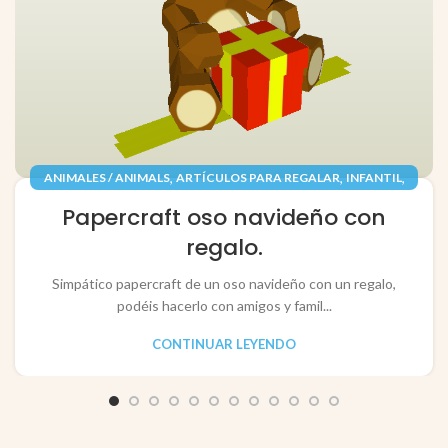
,
,
,
ANIMALES / ANIMALS
ARTÍCULOS PARA REGALAR
INFANTIL
,
,
JUGUETES / TOYS
PAPEL / PAPER
Papercraft oso navideño con
RECORTABLES PAPERCRAFT
regalo.
Simpático papercraft de un oso navideño con un regalo,
podéis hacerlo con amigos y famil...
CONTINUAR LEYENDO