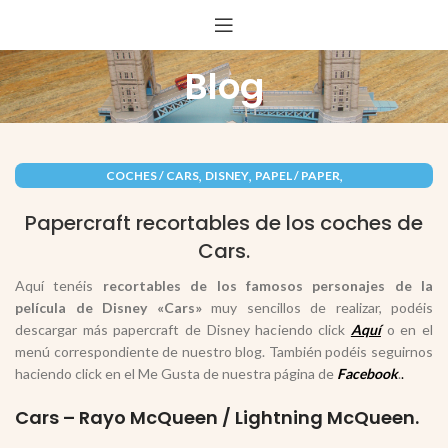
Blog
,
,
,
COCHES / CARS
DISNEY
PAPEL / PAPER
,
RECORTABLES PAPERCRAFT
VEHÍCULOS / VEHICLES
Papercraft recortables de los coches de
Cars.
Aquí tenéis
recortables de los famosos personajes de la
película de
Disney «Cars»
muy sencillos de realizar, podéis
descargar más papercraft de Disney haciendo click
Aquí
o en el
menú correspondiente de nuestro blog. También podéis seguirnos
haciendo click en el Me Gusta de nuestra página de
Facebook
.
.
Cars – Rayo McQueen / Lightning McQueen.