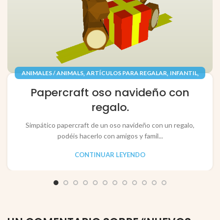
,
,
,
ANIMALES / ANIMALS
ARTÍCULOS PARA REGALAR
INFANTIL
,
,
JUGUETES / TOYS
PAPEL / PAPER
Papercraft oso navideño con
RECORTABLES PAPERCRAFT
regalo.
Simpático papercraft de un oso navideño con un regalo,
podéis hacerlo con amigos y famil...
CONTINUAR LEYENDO