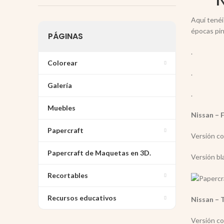
Aquí tené
épocas pi
PÁGINAS
.
Colorear
.
Galería
.
Muebles
Nissan – 
Papercraft
Versión co
Papercraft de Maquetas en 3D.
Versión bl
Recortables
Recursos educativos
Nissan – 
Versión co