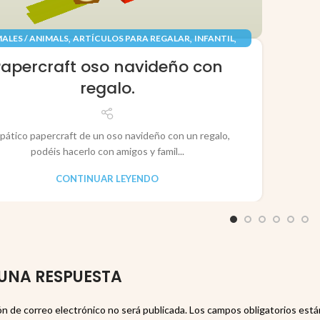
,
,
,
ALES / ANIMALS
ARTÍCULOS PARA REGALAR
INFANTIL
,
,
TES / TOYS
PAPEL / PAPER
RECORTABLES PAPERCRAFT
Papercraft oso navideño con
regalo.
pático papercraft de un oso navideño con un regalo,
podéis hacerlo con amigos y famil...
CONTINUAR LEYENDO
UNA RESPUESTA
ón de correo electrónico no será publicada.
Los campos obligatorios est