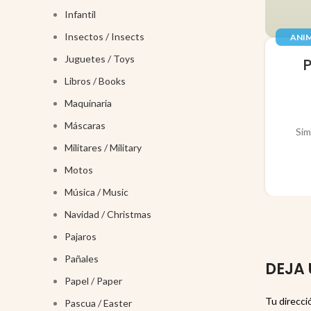
Infantil
Insectos / Insects
ANIM
JUGUE
Juguetes / Toys
Libros / Books
Maquinaria
Máscaras
Sim
Militares / Military
Motos
Música / Music
Navidad / Christmas
Pajaros
Pañales
DEJA 
Papel / Paper
Tu direcci
Pascua / Easter