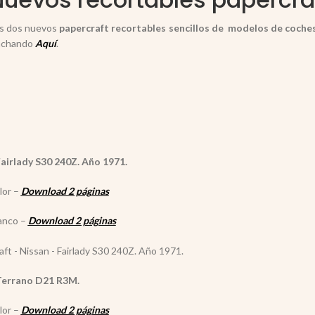
is dos nuevos
papercraft recortables sencillos de modelos de
coche
nchando
Aquí
.
Fairlady S30 240Z. Año 1971.
lor –
Download 2 páginas
anco –
Download 2 páginas
Terrano D21 R3M.
lor –
Download 2 páginas