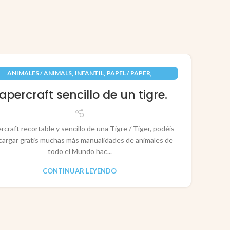
09
,
,
,
ANIMALES / ANIMALS
INFANTIL
PAPEL / PAPER
JUN
RECORTABLES PAPERCRAFT
apercraft sencillo de un tigre.
rcraft recortable y sencillo de una Tigre / Tiger, podéis
cargar gratis muchas más manualidades de animales de
todo el Mundo hac...
CONTINUAR LEYENDO
CO
P