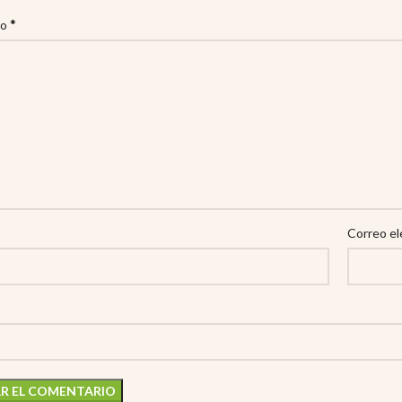
*
io
Correo el