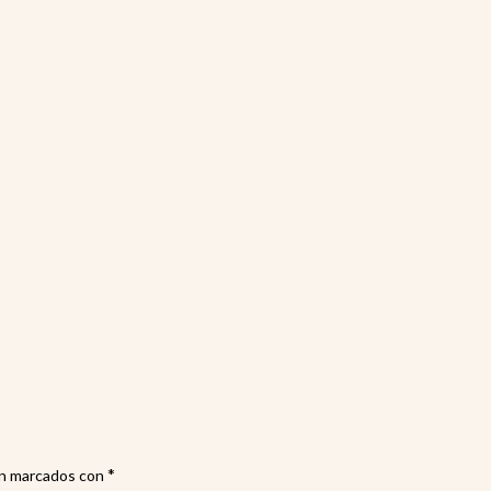
Pape
rec
*
án marcados con