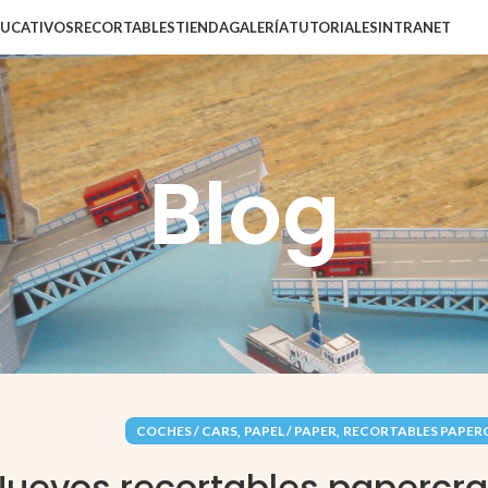
DUCATIVOS
RECORTABLES
TIENDA
GALERÍA
TUTORIALES
INTRANET
Blog
,
,
COCHES / CARS
PAPEL / PAPER
RECORTABLES PAPER
Nuevos recortables papercra