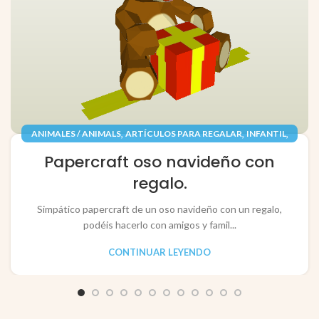
,
,
,
ANIMALES / ANIMALS
ARTÍCULOS PARA REGALAR
INFANTIL
,
,
JUGUETES / TOYS
PAPEL / PAPER
Papercraft oso navideño con
RECORTABLES PAPERCRAFT
regalo.
Simpático papercraft de un oso navideño con un regalo,
podéis hacerlo con amigos y famil...
CONTINUAR LEYENDO