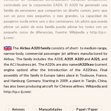
controlado por la corporación EADS. El A320 ha generado una
familia de aeronaves que comparten un diseño común, pero que
son un poco más pequeños o más grandes. La capacidad de
pasajeros oscila entre uno y dos centenares. Un piloto que pueda
pilotar un avión de esta familia puede pilotar los todos con un
pequeño curso de diferencias. Fuente: Wikipedia y http://cp.c-
ij.com/.
The
Airbus A320 family
consists of short- to medium-range,
narrow-body
, commercial passenger jet airliners
manufactured by
Airbus
. The family includes the A318
,
A319
,
A320
and
A321
, and
the ACJ business jet
. The A320s are also named
A320ceo
(current
engine option) after the introduction of the A320neo.
Final
assembly of the family in Europe takes place in Toulouse
, France,
and Hamburg
, Germany. Starting in 2009, a plant in Tianjin
, China,
has also been producing aircraft for Chinese airlines. Wikipedia and
http://cp.c-ij.com/.
Aviones
Manualidades
Papel / Paper