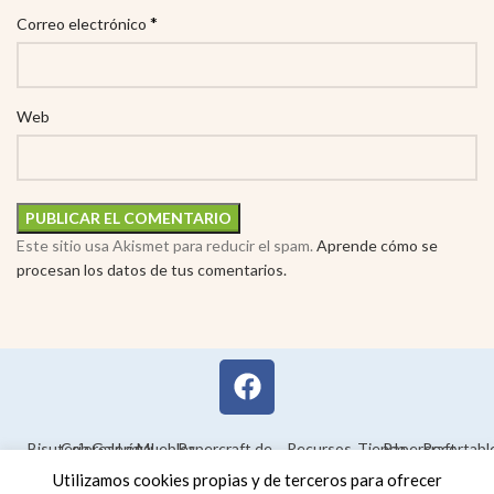
*
Correo electrónico
Web
Este sitio usa Akismet para reducir el spam.
Aprende cómo se
procesan los datos de tus comentarios.
Bisutería
Colorear
Galería
Legal
Muebles
Papercraft de
Recursos
Tienda
Papercraft
Recortabl
Maquetas en
educativos
Utilizamos cookies propias y de terceros para ofrecer