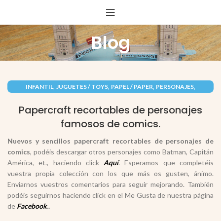
Blog
,
,
,
,
INFANTIL
JUGUETES / TOYS
PAPEL / PAPER
PERSONAJES
RECORTABLES PAPERCRAFT
Papercraft recortables de personajes
famosos de comics.
Nuevos y sencillos papercraft recortables de personajes de
comics
, podéis descargar otros personajes como Batman, Capitán
América, et., haciendo click
Aquí
. Esperamos que completéis
vuestra propia colección con los que más os gusten, ánimo.
Enviarnos vuestros comentarios para seguir mejorando. También
podéis seguirnos haciendo click en el Me Gusta de nuestra página
de
Facebook
.
.