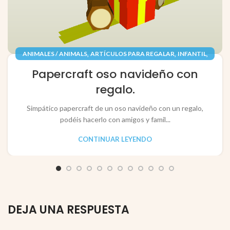
,
,
,
ANIMALES / ANIMALS
ARTÍCULOS PARA REGALAR
INFANTIL
,
,
JUGUETES / TOYS
PAPEL / PAPER
Papercraft oso navideño con
RECORTABLES PAPERCRAFT
regalo.
Simpático papercraft de un oso navideño con un regalo,
podéis hacerlo con amigos y famil...
CONTINUAR LEYENDO
DEJA UNA RESPUESTA