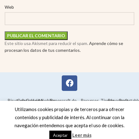
Web
Este sitio usa Akismet para reducir el spam.
Aprende cómo se
procesan los datos de tus comentarios.
Bisutería
Colorear
Galería
Legal
Muebles
Papercraft de
Recursos
Tienda
Papercraft
Recortabl
Maquetas en
educativos
Utilizamos cookies propias y de terceros para ofrecer
3D
contenidos y publicidad de interés. Al continuar con la
navegación entendemos que acepta el uso de cookies.
Leer más
Aceptar