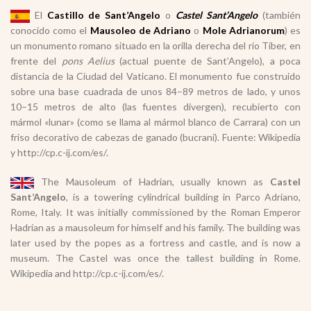
El
Castillo de Sant’Angelo
o
Castel Sant’Angelo
(también
conocido como el
Mausoleo de Adriano
o
Mole Adrianorum
) es
un monumento romano situado en la orilla derecha del río Tíber, en
frente del
pons Aelius
(actual puente de Sant’Angelo), a poca
distancia de la Ciudad del Vaticano. El monumento fue construido
sobre una base cuadrada de unos 84–89 metros de lado, y unos
10–15 metros de alto (las fuentes divergen), recubierto con
mármol «lunar» (como se llama al mármol blanco de Carrara) con un
friso decorativo de cabezas de ganado (bucrani). Fuente: Wikipedia
y http://cp.c-ij.com/es/.
The Mausoleum of Hadrian, usually known as
Castel
Sant’Angelo
, is a towering cylindrical building in Parco Adriano,
Rome, Italy. It was initially commissioned by the Roman Emperor
Hadrian as a mausoleum for himself and his family. The building was
later used by the popes as a fortress and castle, and is now a
museum. The Castel was once the tallest building in Rome.
Wikipedia and http://cp.c-ij.com/es/.