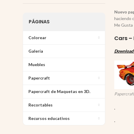
Nuevo pap
haciendo c
PÁGINAS
Me Gusta 
Cars –
Colorear
Galería
Download 
Muebles
Papercraft
Papercraft de Maquetas en 3D.
Papercraft
Recortables
.
Recursos educativos
.