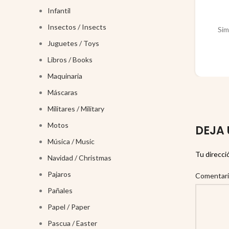
Infantil
Insectos / Insects
Sim
Juguetes / Toys
Libros / Books
Maquinaria
Máscaras
Militares / Military
Motos
DEJA 
Música / Music
Tu direcci
Navidad / Christmas
Pajaros
Comentar
Pañales
Papel / Paper
Pascua / Easter