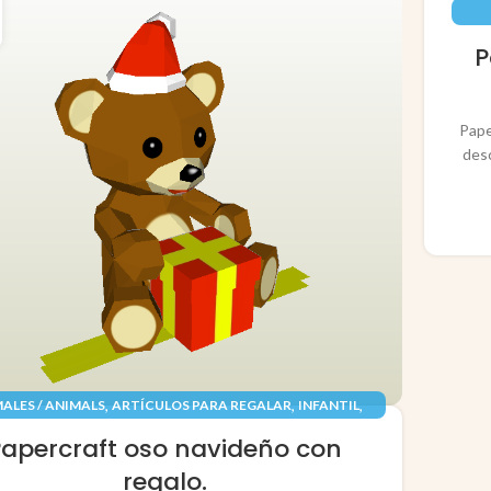
P
Pape
des
,
,
,
ALES / ANIMALS
ARTÍCULOS PARA REGALAR
INFANTIL
,
,
TES / TOYS
PAPEL / PAPER
RECORTABLES PAPERCRAFT
Papercraft oso navideño con
regalo.