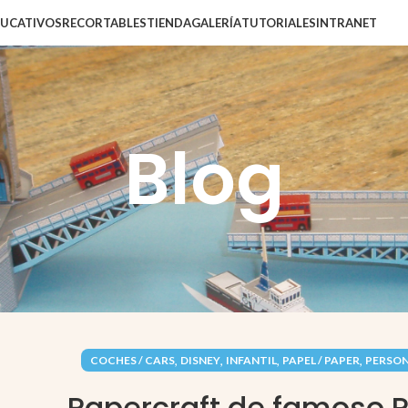
DUCATIVOS
RECORTABLES
TIENDA
GALERÍA
TUTORIALES
INTRANET
Blog
,
,
,
,
COCHES / CARS
DISNEY
INFANTIL
PAPEL / PAPER
PERSON
Papercraft de famoso 