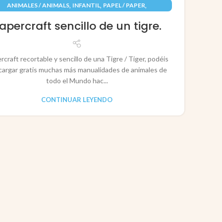
09
,
,
,
ANIMALES / ANIMALS
INFANTIL
PAPEL / PAPER
JUN
RECORTABLES PAPERCRAFT
apercraft sencillo de un tigre.
rcraft recortable y sencillo de una Tigre / Tiger, podéis
cargar gratis muchas más manualidades de animales de
todo el Mundo hac...
CONTINUAR LEYENDO
CO
P
Pape
rec