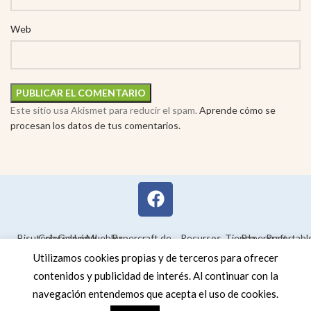
Web
Este sitio usa Akismet para reducir el spam.
Aprende cómo se
procesan los datos de tus comentarios.
Bisutería
Colorear
Galería
Legal
Muebles
Papercraft de
Recursos
Tienda
Papercraft
Recortabl
Maquetas en
educativos
Utilizamos cookies propias y de terceros para ofrecer
3D
contenidos y publicidad de interés. Al continuar con la
navegación entendemos que acepta el uso de cookies.