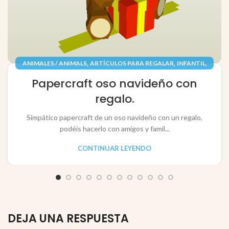
,
,
,
ANIMALES / ANIMALS
ARTÍCULOS PARA REGALAR
INFANTIL
,
,
JUGUETES / TOYS
PAPEL / PAPER
Papercraft oso navideño con
RECORTABLES PAPERCRAFT
regalo.
Simpático papercraft de un oso navideño con un regalo,
podéis hacerlo con amigos y famil...
CONTINUAR LEYENDO
DEJA UNA RESPUESTA