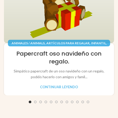
,
,
,
ANIMALES / ANIMALS
ARTÍCULOS PARA REGALAR
INFANTIL
,
,
JUGUETES / TOYS
PAPEL / PAPER
Papercraft oso navideño con
RECORTABLES PAPERCRAFT
regalo.
Simpático papercraft de un oso navideño con un regalo,
podéis hacerlo con amigos y famil...
CONTINUAR LEYENDO