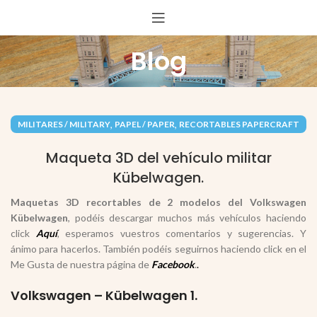
Blog
,
,
MILITARES / MILITARY
PAPEL / PAPER
RECORTABLES PAPERCRAFT
,
VEHÍCULOS / VEHICLES
Maqueta 3D del vehículo militar
Kübelwagen.
Maquetas 3D recortables de 2 modelos del
Volkswagen
Kübelwagen
, podéis descargar muchos más vehículos haciendo
click
Aquí
, esperamos vuestros comentarios y sugerencias. Y
ánimo para hacerlos. También podéis seguirnos haciendo click en el
Me Gusta de nuestra página de
Facebook
.
.
Volkswagen – Kübelwagen 1.