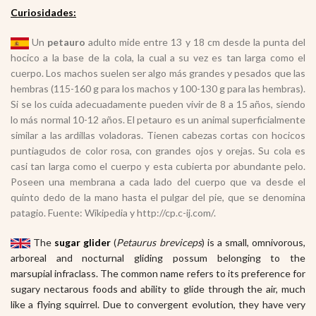
Curiosidades:
Un
petauro
adulto mide entre 13 y 18 cm desde la punta del
hocico a la base de la cola, la cual a su vez es tan larga como el
cuerpo. Los machos suelen ser algo más grandes y pesados que las
hembras (115-160 g para los machos y 100-130 g para las hembras).
Si se los cuida adecuadamente pueden vivir de 8 a 15 años, siendo
lo más normal 10-12 años. El petauro es un animal superficialmente
similar a las ardillas voladoras. Tienen cabezas cortas con hocicos
puntiagudos de color rosa, con grandes ojos y orejas. Su cola es
casi tan larga como el cuerpo y esta cubierta por abundante pelo.
Poseen una membrana a cada lado del cuerpo que va desde el
quinto dedo de la mano hasta el pulgar del pie, que se denomina
patagio. Fuente: Wikipedia y http://cp.c-ij.com/.
The
sugar glider
(
Petaurus breviceps
) is a small, omnivorous,
arboreal and nocturnal gliding possum belonging to the
marsupial infraclass. The common name refers to its preference for
sugary nectarous foods and ability to glide through the air, much
like a flying squirrel. Due to convergent evolution, they have very