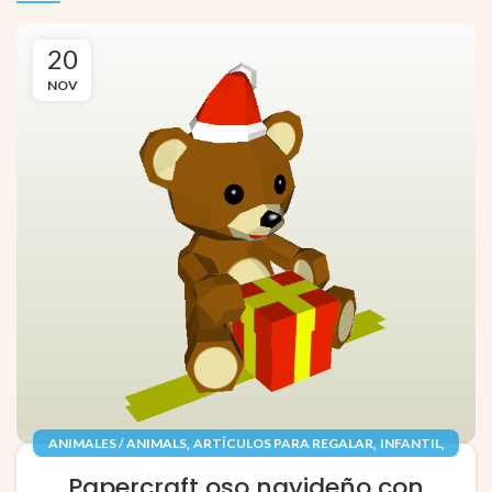
20
NOV
,
,
,
ANIMALES / ANIMALS
ARTÍCULOS PARA REGALAR
INFANTIL
,
,
JUGUETES / TOYS
PAPEL / PAPER
Papercraft oso navideño con