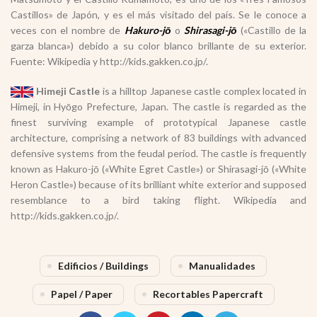
Castillos» de Japón, y es el más visitado del país. Se le conoce a
veces con el nombre de
Hakuro-jō
o
Shirasagi-jō
(«Castillo de la
garza blanca») debido a su color blanco brillante de su exterior.
Fuente: Wikipedia y http://kids.gakken.co.jp/.
Himeji Castle
is a hilltop Japanese castle complex located in
Himeji, in Hyōgo Prefecture, Japan. The castle is regarded as the
finest surviving example of prototypical Japanese castle
architecture, comprising a network of 83 buildings with advanced
defensive systems from the feudal period. The castle is frequently
known as Hakuro-jō («White Egret Castle») or Shirasagi-jō («White
Heron Castle») because of its brilliant white exterior and supposed
resemblance to a bird taking flight. Wikipedia and
http://kids.gakken.co.jp/.
Edificios / Buildings
Manualidades
Papel / Paper
Recortables Papercraft