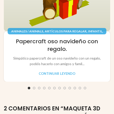
,
,
,
ANIMALES / ANIMALS
ARTÍCULOS PARA REGALAR
INFANTIL
,
,
JUGUETES / TOYS
PAPEL / PAPER
Papercraft oso navideño con
RECORTABLES PAPERCRAFT
regalo.
Simpático papercraft de un oso navideño con un regalo,
podéis hacerlo con amigos y famil...
CONTINUAR LEYENDO
2 COMENTARIOS EN “
MAQUETA 3D