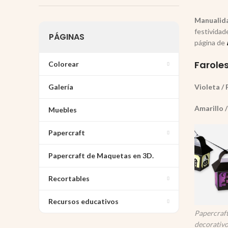
Manualida
festividad
PÁGINAS
página de
Farole
Colorear
Galería
Violeta / 
Amarillo /
Muebles
Papercraft
Papercraft de Maquetas en 3D.
Recortables
Recursos educativos
Papercraft
decorativo