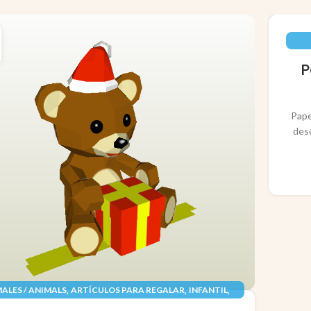
P
Pape
des
,
,
,
ALES / ANIMALS
ARTÍCULOS PARA REGALAR
INFANTIL
,
,
TES / TOYS
PAPEL / PAPER
RECORTABLES PAPERCRAFT