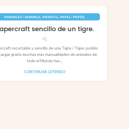
09
,
,
,
ANIMALES / ANIMALS
INFANTIL
PAPEL / PAPER
JUN
RECORTABLES PAPERCRAFT
apercraft sencillo de un tigre.
rcraft recortable y sencillo de una Tigre / Tiger, podéis
cargar gratis muchas más manualidades de animales de
todo el Mundo hac...
CONTINUAR LEYENDO
CO
P
Pape
rec