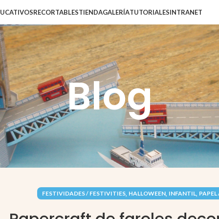
DUCATIVOS
RECORTABLES
TIENDA
GALERÍA
TUTORIALES
INTRANET
Blog
,
,
,
FESTIVIDADES / FESTIVITIES
HALLOWEEN
INFANTIL
PAPEL 
Papercraft de faroles deco