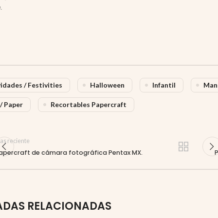
.
idades / Festivities
Halloween
Infantil
Man
/ Paper
Recortables Papercraft
as reciente
apercraft de cámara fotográfica Pentax MX.
P
ADAS RELACIONADAS