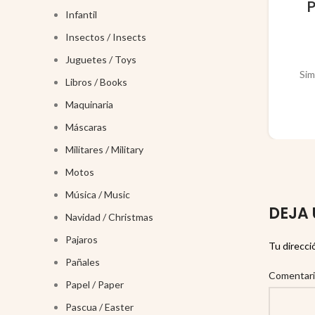
Infantil
Insectos / Insects
Juguetes / Toys
Sim
Libros / Books
Maquinaria
Máscaras
Militares / Military
Motos
Música / Music
DEJA 
Navidad / Christmas
Pajaros
Tu direcci
Pañales
Comentar
Papel / Paper
Pascua / Easter