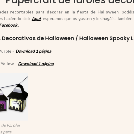
des recortables para decorar en la fiesta de Halloween
, podéi
es haciendo click
Aquí
, esperamos que os gusten y los hagáis. También
Facebook
.
.
s Decorativos de Halloween / Halloween Spooky L
Purple
–
Download 1 página
 Yellow
–
Download 1 página
 de Faroles
s para