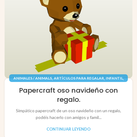
,
,
,
ANIMALES / ANIMALS
ARTÍCULOS PARA REGALAR
INFANTIL
,
,
JUGUETES / TOYS
PAPEL / PAPER
Papercraft oso navideño con
RECORTABLES PAPERCRAFT
regalo.
Simpático papercraft de un oso navideño con un regalo,
podéis hacerlo con amigos y famil...
CONTINUAR LEYENDO