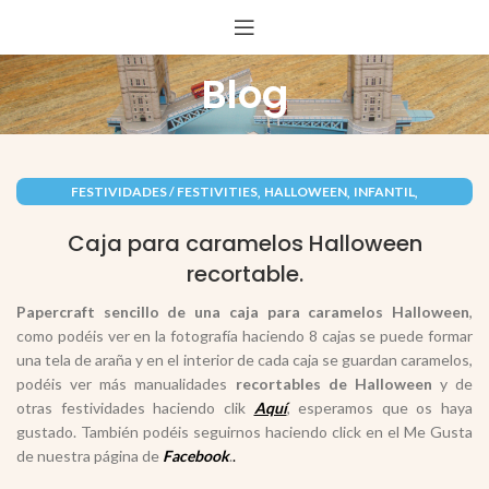
Blog
,
,
,
FESTIVIDADES / FESTIVITIES
HALLOWEEN
INFANTIL
,
PAPEL / PAPER
RECORTABLES PAPERCRAFT
Caja para caramelos Halloween
recortable.
Papercraft sencillo de una
caja para caramelos Halloween
,
como podéis ver en la fotografía haciendo 8 cajas se puede formar
una tela de araña y en el interior de cada caja se guardan caramelos,
podéis ver más manualidades
recortables de Halloween
y de
otras festividades haciendo clik
Aquí
, esperamos que os haya
gustado. También podéis seguirnos haciendo click en el Me Gusta
de nuestra página de
Facebook
.
.