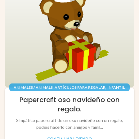
,
,
,
ANIMALES / ANIMALS
ARTÍCULOS PARA REGALAR
INFANTIL
,
,
JUGUETES / TOYS
PAPEL / PAPER
Papercraft oso navideño con
RECORTABLES PAPERCRAFT
regalo.
Simpático papercraft de un oso navideño con un regalo,
podéis hacerlo con amigos y famil...
CONTINUAR LEYENDO