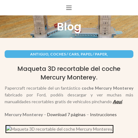
Blog
,
,
,
ANTIGUO
COCHES / CARS
PAPEL / PAPER
,
RECORTABLES PAPERCRAFT
VEHÍCULOS / VEHICLES
Maqueta 3D recortable del coche
Mercury Monterey.
Papercraft recortable del un fantástico
coche Mercury Monterey
fabricado por Ford, podéis descargar y ver muchas más
manualidades recortables gratis de vehículos pinchando
Aquí
.
Mercury Monterey
–
Download 7 páginas
–
Instrucciones