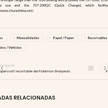
o use and the 737-200QC (Quick Change), which facilitat
/www.churashima.net/.
es
Manualidades
Papel / Paper
Recortables
los / Vehicles
as reciente
apercraft recortable del Pokémon Sharpedo.
P
ADAS RELACIONADAS