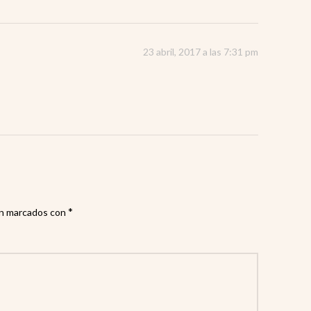
23 abril, 2017 a las 7:31 pm
*
án marcados con