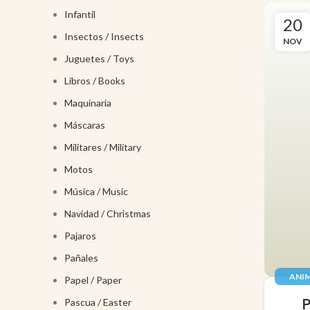
Infantil
20
Insectos / Insects
NOV
Juguetes / Toys
Libros / Books
Maquinaria
Máscaras
Militares / Military
Motos
Música / Music
Navidad / Christmas
Pajaros
Pañales
ANIM
Papel / Paper
JUGUE
Pascua / Easter