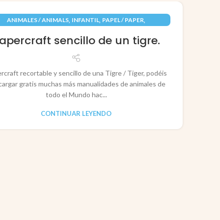
09
,
,
,
ANIMALES / ANIMALS
INFANTIL
PAPEL / PAPER
JUN
RECORTABLES PAPERCRAFT
apercraft sencillo de un tigre.
rcraft recortable y sencillo de una Tigre / Tiger, podéis
cargar gratis muchas más manualidades de animales de
todo el Mundo hac...
CONTINUAR LEYENDO
CO
P
Pape
rec