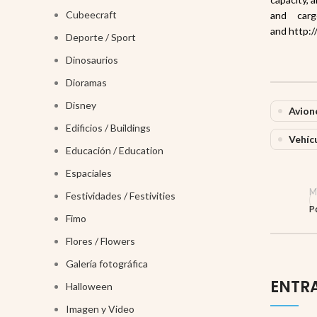
Cubeecraft
and carg
and http:/
Deporte / Sport
Dinosaurios
Dioramas
Disney
Avion
Edificios / Buildings
Vehícu
Educación / Education
Espaciales
M
Festividades / Festivities
P
Fimo
Flores / Flowers
Galería fotográfica
ENTR
Halloween
Imagen y Video