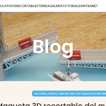
DUCATIVOS
RECORTABLES
TIENDA
GALERÍA
TUTORIALES
INTRANET
Blog
,
,
AVIONES
PAPEL / PAPER
RECORTABLES PAPERCR
Maqueta 3D recortable del a