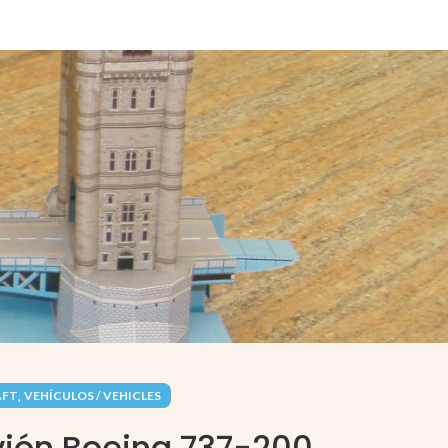
,
AFT
VEHÍCULOS / VEHICLES
vión Boeing 737-200.