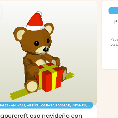
P
Pape
des
,
,
,
ALES / ANIMALS
ARTÍCULOS PARA REGALAR
INFANTIL
,
,
TES / TOYS
PAPEL / PAPER
RECORTABLES PAPERCRAFT
Papercraft oso navideño con