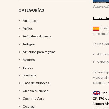
Papercraft
CATEGORÍAS
Curiosida
Amuletos
El avi
Anillos
aproximada
Animales / Animals
Es un avió
Antiguo
Artículos para regalar
Altura 
Aviones
Velocid
Barcos
Está equip
Bisutería
Adicionalm
cabina de 
Casa de muñecas
Ciencia / Science
The 7
29, 1967, 
Coches / Cars
Nippon Ai
Colorear
capacity, 