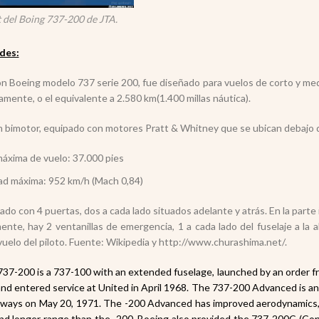
 del Boing 737-200 de JTA.
des:
ón Boeing modelo 737 serie 200, fue diseñado para vuelos de corto y me
mente, o el equivalente a 2.580 km(1.400 millas náutica).
n bimotor, equipado con motores Pratt & Whitney que se ubican debajo d
máxima de vuelo: 37.000 pies
ad máxima: 952 km/h (Mach 0,84)
ado con 4 puertas, dos a cada lado situados adelante y atrás. En la part
ente, hay 2 ventanillas de emergencia, 1 a cada lado del fuselaje a la al
vuelo del piloto. Fuente: Wikipedia y http://www.churashima.net/.
37-200 is a 737-100 with an extended fuselage, launched by an order fr
and entered service at United in April 1968. The 737-200 Advanced is an 
rways
on May 20, 1971.
The -200 Advanced has improved aerodynamics, 
and longer range than the -200.
Boeing also provided the 737-200C (Con