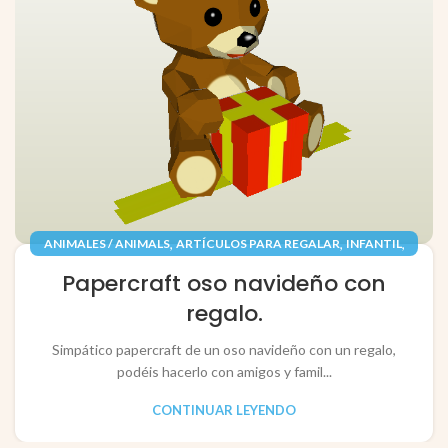
,
,
,
ANIMALES / ANIMALS
ARTÍCULOS PARA REGALAR
INFANTIL
,
,
JUGUETES / TOYS
PAPEL / PAPER
Papercraft oso navideño con
RECORTABLES PAPERCRAFT
regalo.
Simpático papercraft de un oso navideño con un regalo,
podéis hacerlo con amigos y famil...
CONTINUAR LEYENDO