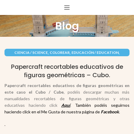
Blog
,
,
,
CIENCIA / SCIENCE
COLOREAR
EDUCACIÓN / EDUCATION
,
,
INFANTIL
PAPEL / PAPER
RECORTABLES PAPERCRAFT
Papercraft recortables educativos de
figuras geométricas – Cubo.
Papercraft
recortables educativos de figuras geométricas en
este caso el Cubo / Cube
, podéis descargar muchas más
manualidades recortables de figuras geométricas y otras
educativas haciendo click
Aquí
.
También podéis seguirnos
haciendo click en el Me Gusta de nuestra página de
Facebook
.
.