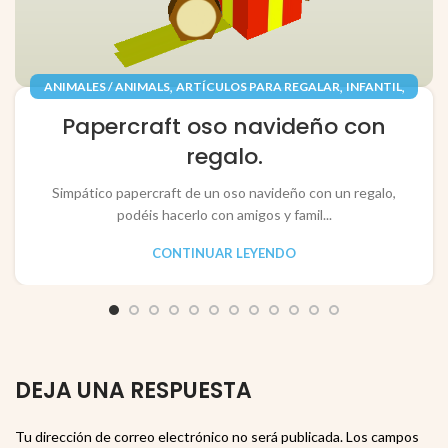
,
,
,
ANIMALES / ANIMALS
ARTÍCULOS PARA REGALAR
INFANTIL
,
,
JUGUETES / TOYS
PAPEL / PAPER
Papercraft oso navideño con
RECORTABLES PAPERCRAFT
regalo.
Simpático papercraft de un oso navideño con un regalo,
podéis hacerlo con amigos y famil...
CONTINUAR LEYENDO
DEJA UNA RESPUESTA
Tu dirección de correo electrónico no será publicada.
Los campos