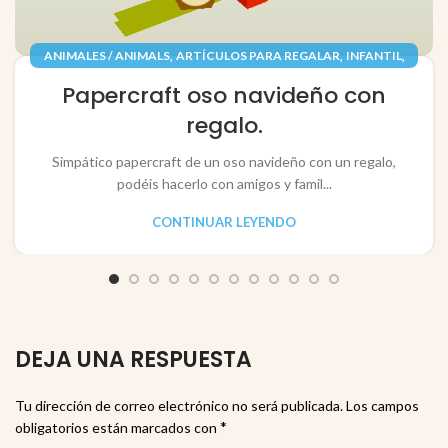
,
,
,
ANIMALES / ANIMALS
ARTÍCULOS PARA REGALAR
INFANTIL
,
,
JUGUETES / TOYS
PAPEL / PAPER
Papercraft oso navideño con
RECORTABLES PAPERCRAFT
regalo.
Simpático papercraft de un oso navideño con un regalo,
podéis hacerlo con amigos y famil...
CONTINUAR LEYENDO
DEJA UNA RESPUESTA
Tu dirección de correo electrónico no será publicada.
Los campos
*
obligatorios están marcados con