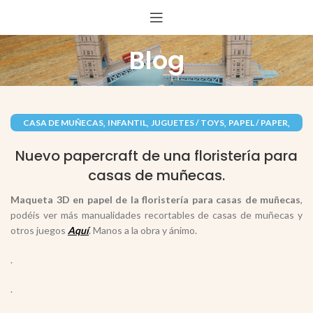
Blog
,
,
,
,
CASA DE MUÑECAS
INFANTIL
JUGUETES / TOYS
PAPEL / PAPER
RECORTABLES PAPERCRAFT
Nuevo papercraft de una floristería para
casas de muñecas.
Maqueta 3D en papel de la floristería para casas de muñecas
,
podéis ver más manualidades recortables de casas de muñecas y
otros juegos
Aquí
. Manos a la obra y ánimo.
.
.