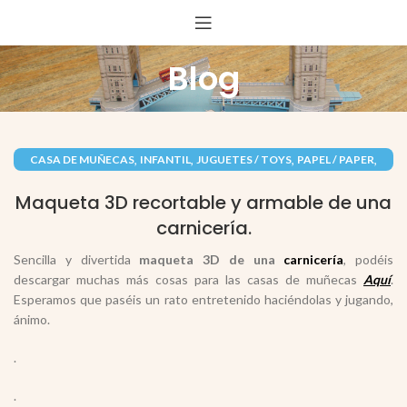
Blog
,
,
,
,
CASA DE MUÑECAS
INFANTIL
JUGUETES / TOYS
PAPEL / PAPER
RECORTABLES PAPERCRAFT
Maqueta 3D recortable y armable de una
carnicería.
Sencilla y divertida
maqueta 3D de una
carnicería
, podéis
descargar muchas más cosas para las casas de muñecas
Aquí
.
Esperamos que paséis un rato entretenido haciéndolas y jugando,
ánimo.
.
.