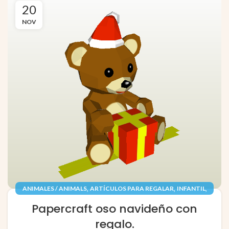
20
NOV
,
,
,
ANIMALES / ANIMALS
ARTÍCULOS PARA REGALAR
INFANTIL
,
,
JUGUETES / TOYS
PAPEL / PAPER
Papercraft oso navideño con
RECORTABLES PAPERCRAFT
regalo.