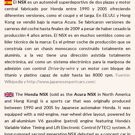
El
NSX
es un automóvil superdeportivo
de dos plazas y motor
central
fabricado por Honda
entre 1990 y 2005 ofreciendo
diferentes versiones, como el coupé y el targa
. En EE.UU. y Hong
Kong
se vendió bajo la marca Acura
. Se fabricaron versiones de
carreras del coche hasta finales de 2009 a pesar de haber cesado la
producción 4 años antes. El NSX es en muchos sentidos como un
líder técnico de la marca: Es el primer coche de producción que se
construía con un chasis monocasco construido totalmente en
aluminio, a la vez tiene una dirección asistida totalmente
electrónica, así como un sistema electrónico para la mariposa de
admisión con control
Drive-by-wire
y un motor con bloque de
titanio y platino capaz de subir hasta las 8000 rpm.
Fuente:
Wikipedia y http://www.japanesesportcars.com/.
The
Honda NSX
(sold as the
Acura NSX
in North America
and Hong Kong
) is a sports car
that was originally produced
between 1990 and 2005 by Japanese automaker Honda
. It was
equipped with a mid-engine, rear-wheel drive
layout, powered by
an all-aluminium V6 gasoline (petrol) engine
featuring Honda’s
Variable Valve Timing
and Lift Electronic Control (VTEC
) system. A
long-rumored second generation NSX debuted as a concept car in