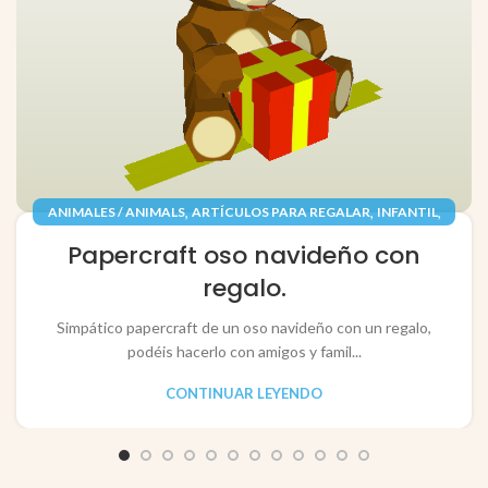
,
,
,
ANIMALES / ANIMALS
ARTÍCULOS PARA REGALAR
INFANTIL
,
,
JUGUETES / TOYS
PAPEL / PAPER
Papercraft oso navideño con
RECORTABLES PAPERCRAFT
regalo.
Simpático papercraft de un oso navideño con un regalo,
podéis hacerlo con amigos y famil...
CONTINUAR LEYENDO