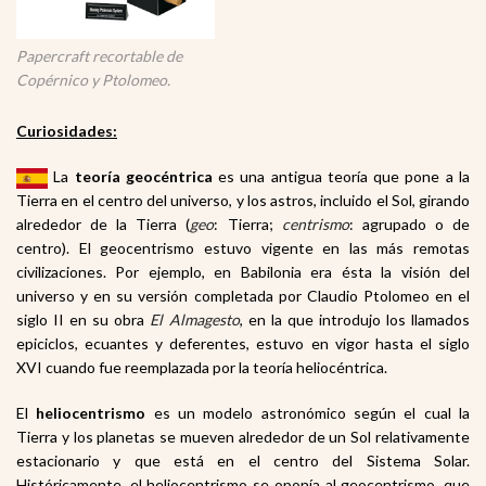
Papercraft recortable de
Copérnico y Ptolomeo.
Curiosidades:
La
teoría geocéntrica
es una antigua teoría
que pone a la
Tierra en el centro del universo, y los astros, incluido el Sol
, girando
alrededor de la Tierra (
geo
: Tierra;
centrismo
: agrupado o de
centro). El geocentrismo estuvo vigente en las más remotas
civilizaciones. Por ejemplo, en Babilonia era ésta la visión del
universo
y en su versión completada por Claudio Ptolomeo
en el
siglo II
en su obra
El Almagesto
, en la que introdujo los llamados
epiciclos
, ecuantes y deferentes, estuvo en vigor hasta el siglo
XVI
cuando fue reemplazada por la teoría heliocéntrica
.
El
heliocentrismo
es un modelo astronómico
según el cual la
Tierra
y los planetas se mueven alrededor de un Sol
relativamente
estacionario y que está en el centro del Sistema Solar
.
Históricamente, el heliocentrismo se oponía al geocentrismo
, que