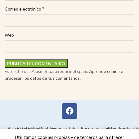
*
Correo electrónico
Web
Este sitio usa Akismet para reducir el spam.
Aprende cómo se
procesan los datos de tus comentarios.
Bisutería
Colorear
Galería
Legal
Muebles
Papercraft de
Recursos
Tienda
Papercraft
Recortabl
Maquetas en
educativos
Utilizamos cookies propias y de terceros para ofrecer