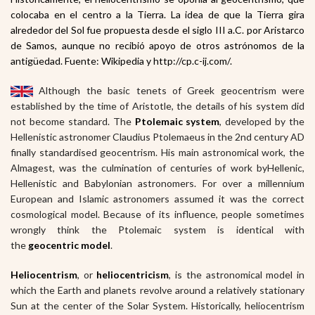
colocaba en el centro a la Tierra. La idea de que la Tierra gira
alrededor del Sol fue propuesta desde el siglo III a.C. por Aristarco
de Samos,
aunque no recibió apoyo de otros astrónomos de la
antigüedad. Fuente: Wikipedia y http://cp.c-ij.com/.
Although the basic tenets of Greek geocentrism were
established by the time of Aristotle, the details of his system did
not become standard. The
Ptolemaic system
, developed by the
Hellenistic astronomer Claudius Ptolemaeus in the 2nd century AD
finally standardised geocentrism. His main astronomical work, the
Almagest, was the culmination of centuries of work byHellenic,
Hellenistic and Babylonian astronomers. For over a millennium
European and Islamic astronomers assumed it was the correct
cosmological model. Because of its influence, people sometimes
wrongly think the Ptolemaic system is identical with
the
geocentric model
.
Heliocentrism
, or
heliocentricism
, is the astronomical model in
which the Earth and planets revolve around a relatively stationary
Sun at the center of the Solar System. Historically, heliocentrism