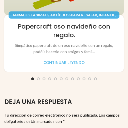
,
,
,
ANIMALES / ANIMALS
ARTÍCULOS PARA REGALAR
INFANTIL
,
,
JUGUETES / TOYS
PAPEL / PAPER
Papercraft oso navideño con
RECORTABLES PAPERCRAFT
regalo.
Simpático papercraft de un oso navideño con un regalo,
podéis hacerlo con amigos y famil...
CONTINUAR LEYENDO
DEJA UNA RESPUESTA
Tu dirección de correo electrónico no será publicada.
Los campos
*
obligatorios están marcados con