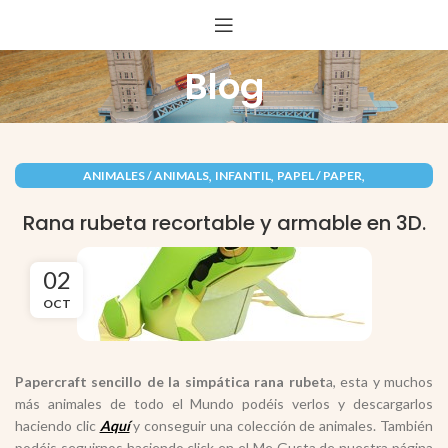
Blog
,
,
,
ANIMALES / ANIMALS
INFANTIL
PAPEL / PAPER
RECORTABLES PAPERCRAFT
Rana rubeta recortable y armable en 3D.
02
OCT
Papercraft sencillo de la simpática rana rubet
a, esta y muchos
más animales de todo el Mundo podéis verlos y descargarlos
haciendo clic
Aquí
y conseguir una colección de animales. También
podéis seguirnos haciendo click en el Me Gusta de nuestra página