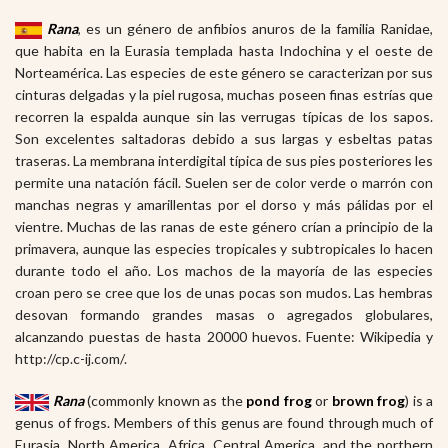
Rana
, es un género de anfibios anuros de la familia Ranidae,
que habita en la Eurasia templada hasta Indochina y el oeste de
Norteamérica. Las especies de este género se caracterizan por sus
cinturas delgadas y la piel rugosa, muchas poseen finas estrías que
recorren la espalda aunque sin las verrugas típicas de los sapos.
Son excelentes saltadoras debido a sus largas y esbeltas patas
traseras. La membrana interdigital típica de sus pies posteriores les
permite una natación fácil. Suelen ser de color verde o marrón con
manchas negras y amarillentas por el dorso y más pálidas por el
vientre. Muchas de las ranas de este género crían a principio de la
primavera, aunque las especies tropicales y subtropicales lo hacen
durante todo el año. Los machos de la mayoría de las especies
croan pero se cree que los de unas pocas son mudos. Las hembras
desovan formando grandes masas o agregados globulares,
alcanzando puestas de hasta 20000 huevos. Fuente: Wikipedia y
http://cp.c-ij.com/.
Rana
(commonly known as the
pond frog
or
brown frog
) is a
genus of frogs. Members of this genus are found through much of
Eurasia, North America, Africa, Central America, and the northern