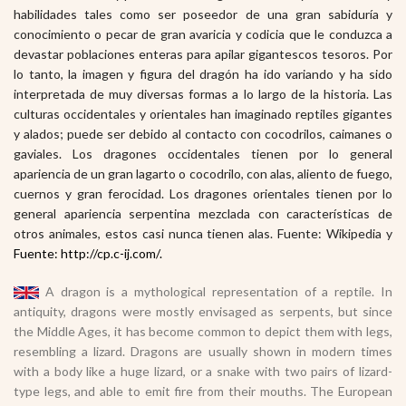
habilidades tales como ser poseedor de una gran sabiduría y
conocimiento o pecar de gran avaricia y codicia que le conduzca a
devastar poblaciones enteras para apilar gigantescos tesoros. Por
lo tanto, la imagen y figura del dragón ha ido variando y ha sido
interpretada de muy diversas formas a lo largo de la historia. Las
culturas occidentales y orientales han imaginado reptiles gigantes
y alados; puede ser debido al contacto con cocodrilos, caimanes o
gaviales. Los dragones occidentales tienen por lo general
apariencia de un gran lagarto o cocodrilo, con alas, aliento de fuego,
cuernos y gran ferocidad. Los dragones orientales tienen por lo
general apariencia serpentina mezclada con características de
otros animales, estos casi nunca tienen alas. Fuente: Wikipedia y
Fuente: http://cp.c-ij.com/.
A dragon is a mythological representation of a reptile. In
antiquity, dragons were mostly envisaged as serpents, but since
the Middle Ages, it has become common to depict them with legs,
resembling a lizard. Dragons are usually shown in modern times
with a body like a huge lizard, or a snake with two pairs of lizard-
type legs, and able to emit fire from their mouths. The European