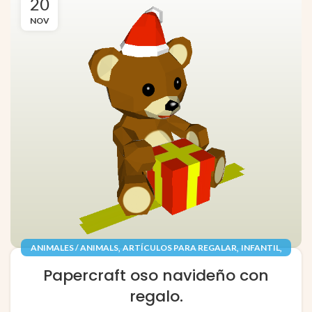
20
NOV
,
,
,
ANIMALES / ANIMALS
ARTÍCULOS PARA REGALAR
INFANTIL
,
,
JUGUETES / TOYS
PAPEL / PAPER
Papercraft oso navideño con
RECORTABLES PAPERCRAFT
regalo.