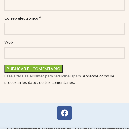
*
Correo electrónico
Web
Este sitio usa Akismet para reducir el spam.
Aprende cómo se
procesan los datos de tus comentarios.
Bisutería
Colorear
Galería
Legal
Muebles
Papercraft de
Recursos
Tienda
Papercraft
Recortabl