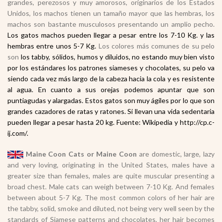
grandes, perezosos y muy amorosos, originarios de los Estados
Unidos, los machos tienen un tamaño mayor que las hembras, los
machos son bastante musculosos presentando un amplio pecho.
Los gatos machos pueden llegar a pesar entre los 7-10 Kg. y las
hembras entre unos 5-7 Kg.
Los colores más comunes de su pelo
son
los tabby, sólidos, humos y diluidos, no estando muy bien visto
por los estándares los patrones siameses y chocolates, su pelo va
siendo cada vez más largo de la cabeza hacia la cola y es resistente
al agua. En cuanto a sus orejas podemos apuntar que son
puntiagudas y alargadas. Estos gatos son muy ágiles por lo que son
grandes cazadores de ratas y ratones. Si llevan una vida sedentaria
pueden llegar a pesar hasta 20 kg. Fuente: Wikipedia y http://cp.c-
ij.com/.
Maine Coon Cats or Maine Coon
are domestic, large, lazy
and very loving, originating in the United States, males have a
greater size than females, males are quite muscular presenting a
broad chest. Male cats can weigh between 7-10 Kg. And females
between about 5-7 Kg. The most common colors of her hair are
the tabby, solid, smoke and diluted, not being very well seen by the
standards of Siamese patterns and chocolates, her hair becomes