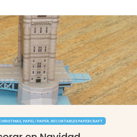
,
,
 CHRISTMAS
PAPEL / PAPER
RECORTABLES PAPERCRAFT
orar en Navidad.