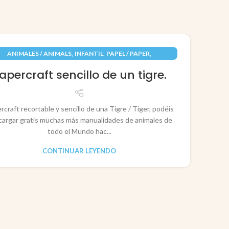
09
,
,
,
ANIMALES / ANIMALS
INFANTIL
PAPEL / PAPER
JUN
RECORTABLES PAPERCRAFT
apercraft sencillo de un tigre.
rcraft recortable y sencillo de una Tigre / Tiger, podéis
cargar gratis muchas más manualidades de animales de
todo el Mundo hac...
CONTINUAR LEYENDO
CO
P
Pape