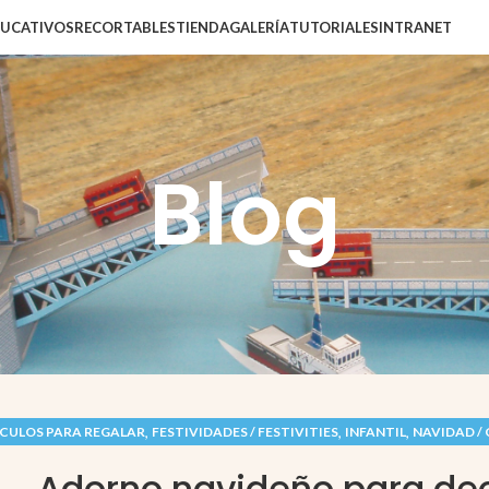
DUCATIVOS
RECORTABLES
TIENDA
GALERÍA
TUTORIALES
INTRANET
Blog
,
,
,
CULOS PARA REGALAR
FESTIVIDADES / FESTIVITIES
INFANTIL
NAVIDAD /
Adorno navideño para dec