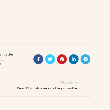
lidades
t
Mas antiguo
Perro Dálmatas recortable y armable.