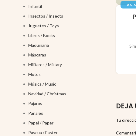
ANIM
Infantil
JUGUE
Insectos / Insects
Juguetes / Toys
Libros / Books
Maquinaria
Sim
Máscaras
Militares / Military
Motos
Música / Music
Navidad / Christmas
Pajaros
DEJA 
Pañales
Tu direcci
Papel / Paper
Pascua / Easter
Comentar