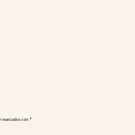
rec
*
án marcados con