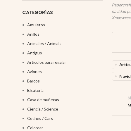
Papercraft
navidad pa
CATEGORÍAS
Xmaswreat
Amuletos
.
Anillos
Animales / Animals
Antiguo
Artículos para regalar
Artíc
Aviones
Navid
Barcos
Bisutería
M
Casa de muñecas
M
Ciencia / Science
Coches / Cars
Colorear