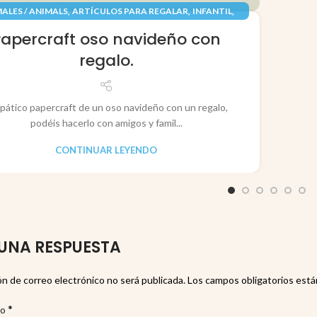
,
,
,
ALES / ANIMALS
ARTÍCULOS PARA REGALAR
INFANTIL
,
,
TES / TOYS
PAPEL / PAPER
RECORTABLES PAPERCRAFT
Papercraft oso navideño con
regalo.
pático papercraft de un oso navideño con un regalo,
podéis hacerlo con amigos y famil...
CONTINUAR LEYENDO
UNA RESPUESTA
ón de correo electrónico no será publicada.
Los campos obligatorios est
*
io