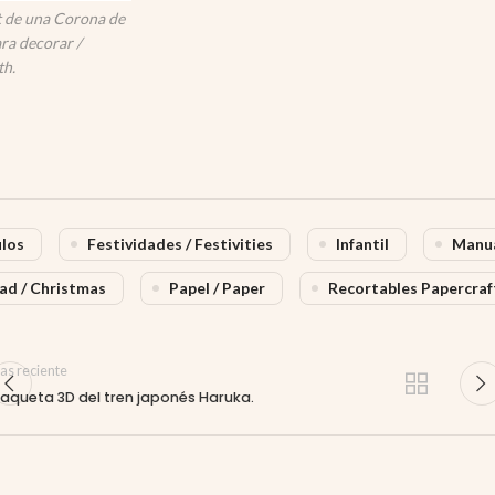
 de una Corona de
ra decorar /
h.
ulos
Festividades / Festivities
Infantil
Manua
ad / Christmas
Papel / Paper
Recortables Papercraf
as reciente
aqueta 3D del tren japonés Haruka.