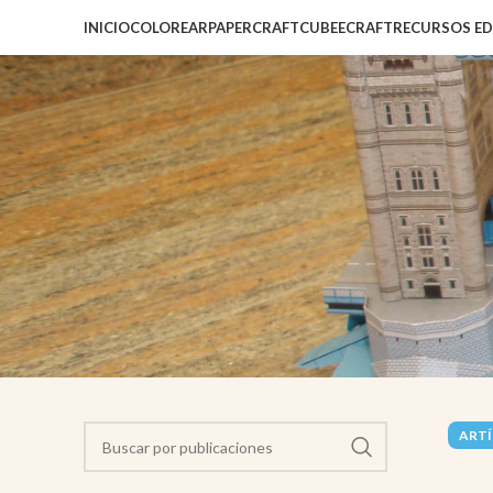
INICIO
COLOREAR
PAPERCRAFT
CUBEECRAFT
RECURSOS E
ARTÍ