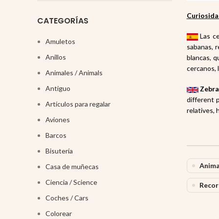
Curiosida
CATEGORÍAS
Las ce
Amuletos
sabanas
, 
Anillos
blancas, q
cercanos, l
Animales / Animals
Antiguo
Zebra
different 
Artículos para regalar
relatives,
Aviones
Barcos
Bisutería
Anima
Casa de muñecas
Ciencia / Science
Recor
Coches / Cars
Colorear