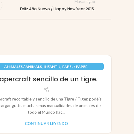
Mas antiguo
Feliz Año Nuevo / Happy New Year 2015.
09
,
,
,
ANIMALES / ANIMALS
INFANTIL
PAPEL / PAPER
JUN
RECORTABLES PAPERCRAFT
apercraft sencillo de un tigre.
rcraft recortable y sencillo de una Tigre / Tiger, podéis
cargar gratis muchas más manualidades de animales de
todo el Mundo hac...
CONTINUAR LEYENDO
CO