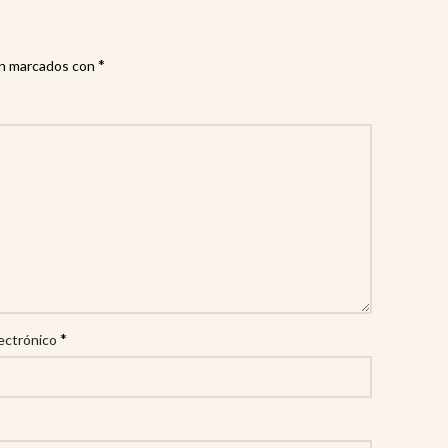
*
án marcados con
*
ectrónico