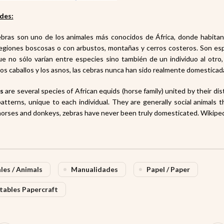
des:
bras son uno de los animales más conocidos de África
, donde habita
regiones boscosas o con arbustos, montañas
y cerros costeros. Son esp
ue no sólo varían entre especies sino también de un individuo al otro,
os caballos y los asnos
, las cebras nunca han sido realmente domesticad
s
are several species of African equids
(horse family) united by their dis
patterns, unique to each individual. They are generally social animals t
 horses
and donkeys
, zebras have never been truly domesticated
. Wikiped
les / Animals
Manualidades
Papel / Paper
tables Papercraft