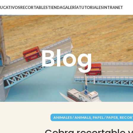
DUCATIVOS
RECORTABLES
TIENDA
GALERÍA
TUTORIALES
INTRANET
Blog
,
,
ANIMALES / ANIMALS
PAPEL / PAPER
RECOR
Cebra recortable 