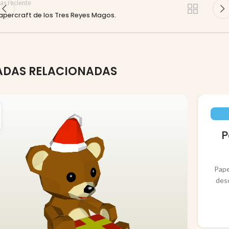
as reciente
apercraft de los Tres Reyes Magos.
ADAS RELACIONADAS
P
Pape
des