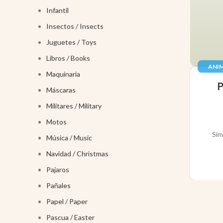
Infantil
Insectos / Insects
Juguetes / Toys
Libros / Books
ANIM
Maquinaria
JUGUE
Máscaras
Militares / Military
Motos
Sim
Música / Music
Navidad / Christmas
Pajaros
Pañales
Papel / Paper
Pascua / Easter