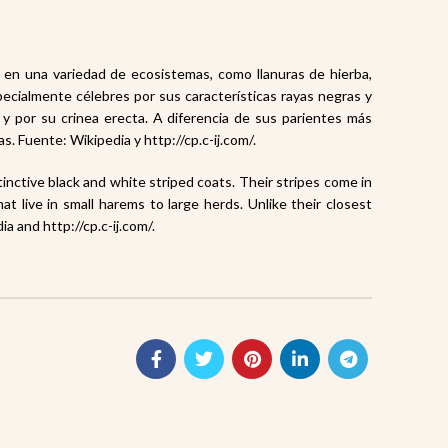
n en una variedad de ecosistemas
, como llanuras de hierba,
ecialmente célebres por sus características rayas negras y
 y por su crinea
erecta. A diferencia de sus parientes más
as
. Fuente: Wikipedia y http://cp.c-ij.com/.
tinctive black and white striped coats. Their stripes come in
hat live in small harems
to large herds
. Unlike their closest
ia and http://cp.c-ij.com/.