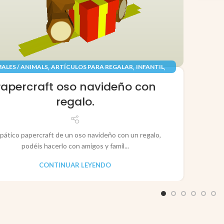
,
,
,
ALES / ANIMALS
ARTÍCULOS PARA REGALAR
INFANTIL
,
,
TES / TOYS
PAPEL / PAPER
RECORTABLES PAPERCRAFT
Papercraft oso navideño con
regalo.
pático papercraft de un oso navideño con un regalo,
podéis hacerlo con amigos y famil...
CONTINUAR LEYENDO