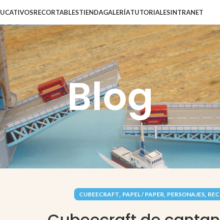
DUCATIVOS
RECORTABLES
TIENDA
GALERÍA
TUTORIALES
INTRANET
Blog
,
,
,
CUBEECRAFT
PAPEL / PAPER
PERSONAJES
REC
Cubeecraft de cantan