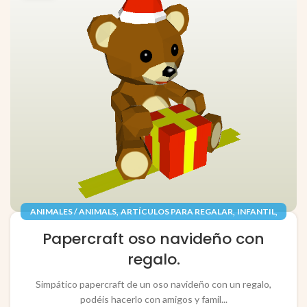
,
,
,
ANIMALES / ANIMALS
ARTÍCULOS PARA REGALAR
INFANTIL
,
,
JUGUETES / TOYS
PAPEL / PAPER
Papercraft oso navideño con
RECORTABLES PAPERCRAFT
regalo.
Simpático papercraft de un oso navideño con un regalo,
podéis hacerlo con amigos y famil...