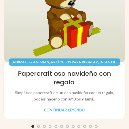
,
,
,
ANIMALES / ANIMALS
ARTÍCULOS PARA REGALAR
INFANTIL
,
,
JUGUETES / TOYS
PAPEL / PAPER
Papercraft oso navideño con
RECORTABLES PAPERCRAFT
regalo.
Simpático papercraft de un oso navideño con un regalo,
podéis hacerlo con amigos y famil...
CONTINUAR LEYENDO