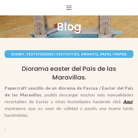
Blog
,
,
,
,
DISNEY
FESTIVIDADES / FESTIVITIES
INFANTIL
PAPEL / PAPER
,
,
PASCUA / EASTER
PERSONAJES
RECORTABLES PAPERCRAFT
Diorama easter del País de las
Maravillas.
Papercraft sencillo de un diorama de Pascua / Easter del País
de las Maravillas
, podéis descargar muchas más manualidades
recortables de Easter y otras festividades haciendo click
Aquí
,
esperamos que os sean de utilidad y paséis una buena tarde
haciéndolas.
.