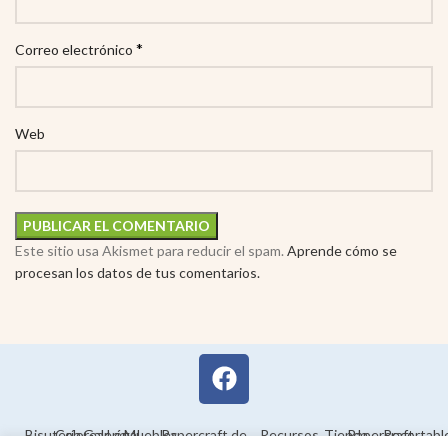
*
Correo electrónico
Web
Este sitio usa Akismet para reducir el spam.
Aprende cómo se
procesan los datos de tus comentarios.
Bisutería
Colorear
Galería
Legal
Muebles
Papercraft de
Recursos
Tienda
Papercraft
Recortabl