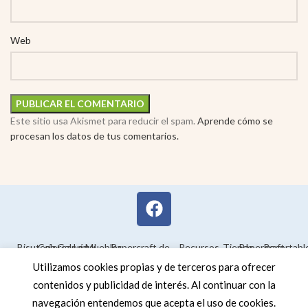
Web
Este sitio usa Akismet para reducir el spam.
Aprende cómo se
procesan los datos de tus comentarios.
Bisutería
Colorear
Galería
Legal
Muebles
Papercraft de
Recursos
Tienda
Papercraft
Recortabl
Maquetas en
educativos
Utilizamos cookies propias y de terceros para ofrecer
3D
contenidos y publicidad de interés. Al continuar con la
navegación entendemos que acepta el uso de cookies.