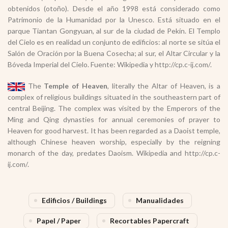
obtenidos (otoño). Desde el año 1998 está considerado como
Patrimonio de la Humanidad por la Unesco. Está situado en el
parque Tiantan Gongyuan, al sur de la ciudad de Pekín. El Templo
del Cielo es en realidad un conjunto de edificios: al norte se sitúa el
Salón de Oración por la Buena Cosecha; al sur, el Altar Circular y la
Bóveda Imperial del Cielo. Fuente: Wikipedia y http://cp.c-ij.com/.
The
Temple of Heaven
, literally the Altar of Heaven, is a
complex of religious buildings situated in the southeastern part of
central Beijing. The complex was visited by the Emperors of the
Ming and Qing dynasties for annual ceremonies of prayer to
Heaven for good harvest. It has been regarded as a Daoist temple,
although Chinese heaven worship, especially by the reigning
monarch of the day, predates Daoism. Wikipedia and http://cp.c-
ij.com/.
Edificios / Buildings
Manualidades
Papel / Paper
Recortables Papercraft