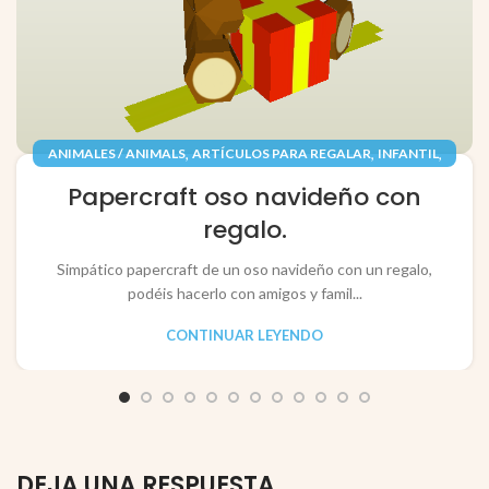
,
,
,
ANIMALES / ANIMALS
ARTÍCULOS PARA REGALAR
INFANTIL
,
,
JUGUETES / TOYS
PAPEL / PAPER
Papercraft oso navideño con
RECORTABLES PAPERCRAFT
regalo.
Simpático papercraft de un oso navideño con un regalo,
podéis hacerlo con amigos y famil...
CONTINUAR LEYENDO
DEJA UNA RESPUESTA