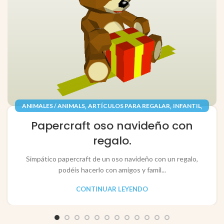
,
,
,
ANIMALES / ANIMALS
ARTÍCULOS PARA REGALAR
INFANTIL
,
,
JUGUETES / TOYS
PAPEL / PAPER
Papercraft oso navideño con
RECORTABLES PAPERCRAFT
regalo.
Simpático papercraft de un oso navideño con un regalo,
podéis hacerlo con amigos y famil...
CONTINUAR LEYENDO