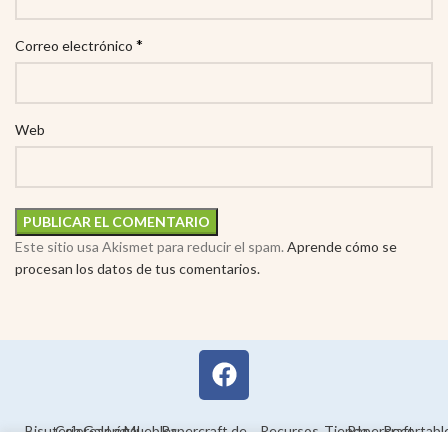
*
Correo electrónico
Web
Este sitio usa Akismet para reducir el spam.
Aprende cómo se
procesan los datos de tus comentarios.
Bisutería
Colorear
Galería
Legal
Muebles
Papercraft de
Recursos
Tienda
Papercraft
Recortabl