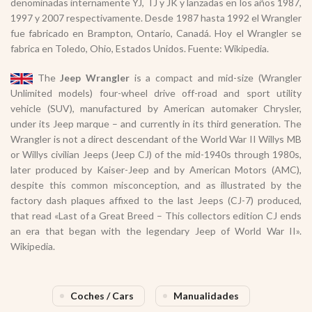
denominadas internamente YJ, TJ y JK y lanzadas en los años 1987,
1997 y 2007 respectivamente. Desde 1987 hasta 1992 el Wrangler
fue fabricado en Brampton, Ontario, Canadá. Hoy el Wrangler se
fabrica en Toledo, Ohio, Estados Unidos. Fuente: Wikipedia.
The
Jeep Wrangler
is a compact and mid-size (Wrangler
Unlimited models) four-wheel drive off-road and sport utility
vehicle (SUV), manufactured by American automaker Chrysler,
under its Jeep marque – and currently in its third generation. The
Wrangler is not a direct descendant of the World War II Willys MB
or Willys civilian Jeeps (Jeep CJ) of the mid-1940s through 1980s,
later produced by Kaiser-Jeep and by American Motors (AMC),
despite this common misconception, and as illustrated by the
factory dash plaques affixed to the last Jeeps (CJ-7) produced,
that read «Last of a Great Breed – This collectors edition CJ ends
an era that began with the legendary Jeep of World War II».
Wikipedia.
Coches / Cars
Manualidades