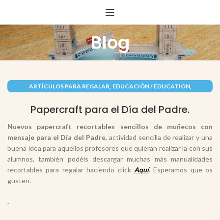
Blog
,
,
ARTÍCULOS PARA REGALAR
EDUCACIÓN / EDUCATION
,
,
,
FESTIVIDADES / FESTIVITIES
INFANTIL
PAPEL / PAPER
Papercraft para el Día del Padre.
RECORTABLES PAPERCRAFT
Nuevos papercraft recortables sencillos de muñecos con
mensaje para el
Día del Padre
, actividad sencilla de realizar y una
buena idea para aquellos profesores que quieran realizar la con sus
alumnos, también podéis descargar muchas más manualidades
recortables para regalar haciendo click
Aquí
. Esperamos que os
gusten.
.