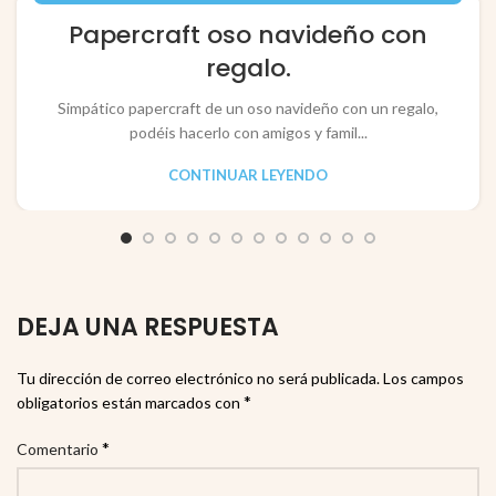
,
,
JUGUETES / TOYS
PAPEL / PAPER
Papercraft oso navideño con
RECORTABLES PAPERCRAFT
regalo.
Simpático papercraft de un oso navideño con un regalo,
podéis hacerlo con amigos y famil...
CONTINUAR LEYENDO
DEJA UNA RESPUESTA
Tu dirección de correo electrónico no será publicada.
Los campos
*
obligatorios están marcados con
*
Comentario