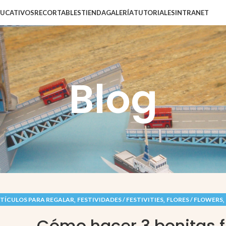
DUCATIVOS
RECORTABLES
TIENDA
GALERÍA
TUTORIALES
INTRANET
Blog
,
,
,
TÍCULOS PARA REGALAR
FESTIVIDADES / FESTIVITIES
FLORES / FLOWERS
Cómo hacer 3 bonitas f