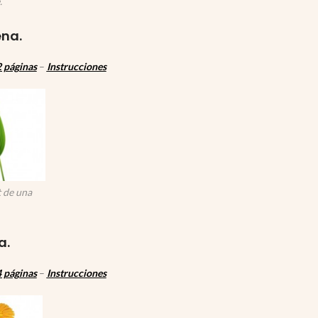
.
na.
 páginas
–
Instrucciones
 de una
a.
 páginas
–
Instrucciones