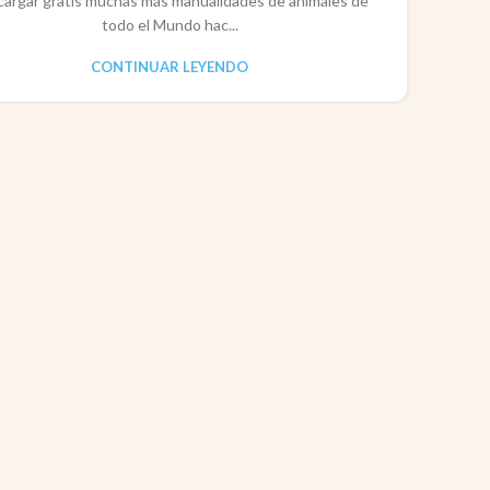
cargar gratis muchas más manualidades de animales de
todo el Mundo hac...
CONTINUAR LEYENDO
CO
P
Pape
rec