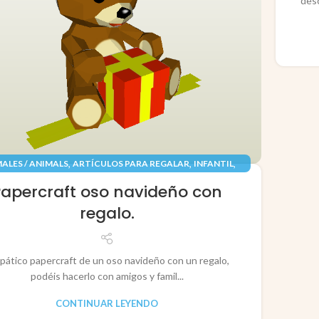
des
,
,
,
ALES / ANIMALS
ARTÍCULOS PARA REGALAR
INFANTIL
,
,
TES / TOYS
PAPEL / PAPER
RECORTABLES PAPERCRAFT
Papercraft oso navideño con
regalo.
pático papercraft de un oso navideño con un regalo,
podéis hacerlo con amigos y famil...
CONTINUAR LEYENDO