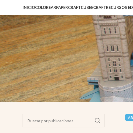
INICIO
COLOREAR
PAPERCRAFT
CUBEECRAFT
RECURSOS E
AR