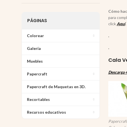
Cómo hace
para compl
PÁGINAS
click
Aquí
.
Colorear
.
.
Galería
Cala V
Muebles
Descarga 4
Papercraft
Papercraft de Maquetas en 3D.
Recortables
Recursos educativos
Papercraft