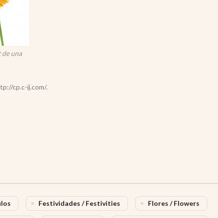
 de una
p://cp.c-ij.com/.
ulos
Festividades / Festivities
Flores / Flowers