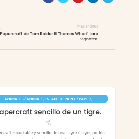
Mas antiguo
Papercraft de Tom Raider III Thames Wharf, Lara
vignette.
09
,
,
,
ANIMALES / ANIMALS
INFANTIL
PAPEL / PAPER
JUN
RECORTABLES PAPERCRAFT
apercraft sencillo de un tigre.
rcraft recortable y sencillo de una Tigre / Tiger, podéis