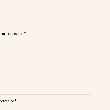
*
án marcados con
*
ectrónico