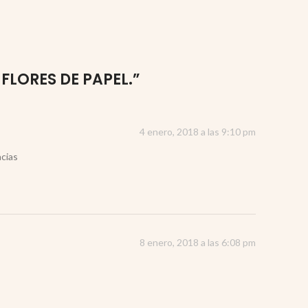
FLORES DE PAPEL.
”
4 enero, 2018 a las 9:10 pm
cias
8 enero, 2018 a las 6:08 pm