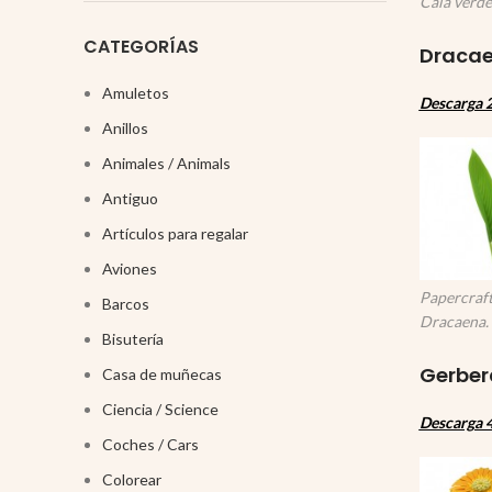
Cala verde
CATEGORÍAS
Dracae
Amuletos
Descarga 2
Anillos
Animales / Animals
Antiguo
Artículos para regalar
Aviones
Papercraft
Barcos
Dracaena.
Bisutería
Gerber
Casa de muñecas
Ciencia / Science
Descarga 4
Coches / Cars
Colorear