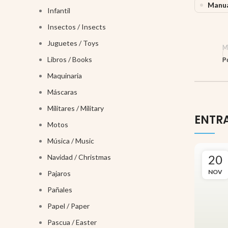
Manua
Infantil
Insectos / Insects
Juguetes / Toys
M
Libros / Books
P
Maquinaria
Máscaras
Militares / Military
ENTR
Motos
Música / Music
20
Navidad / Christmas
NOV
Pajaros
Pañales
Papel / Paper
Pascua / Easter