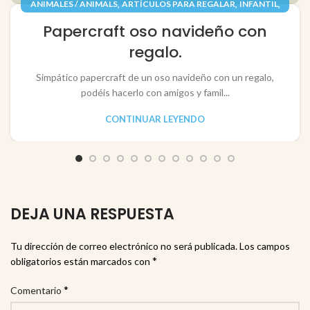
,
,
,
ANIMALES / ANIMALS
ARTÍCULOS PARA REGALAR
INFANTIL
,
,
JUGUETES / TOYS
PAPEL / PAPER
Papercraft oso navideño con
RECORTABLES PAPERCRAFT
regalo.
Simpático papercraft de un oso navideño con un regalo,
podéis hacerlo con amigos y famil...
CONTINUAR LEYENDO
DEJA UNA RESPUESTA
Tu dirección de correo electrónico no será publicada.
Los campos
*
obligatorios están marcados con
*
Comentario