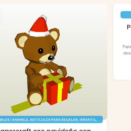
P
Pape
des
,
,
,
ALES / ANIMALS
ARTÍCULOS PARA REGALAR
INFANTIL
,
,
TES / TOYS
PAPEL / PAPER
RECORTABLES PAPERCRAFT