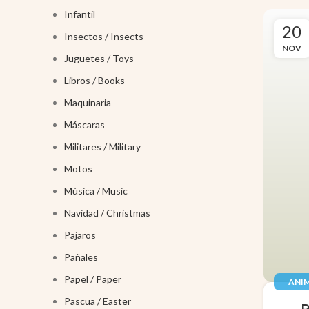
Infantil
20
Insectos / Insects
NOV
Juguetes / Toys
Libros / Books
Maquinaria
Máscaras
Militares / Military
Motos
Música / Music
Navidad / Christmas
Pajaros
Pañales
Papel / Paper
ANIM
JUGUE
Pascua / Easter