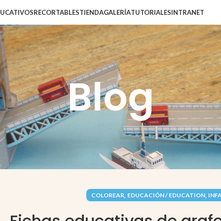
DUCATIVOS
RECORTABLES
TIENDA
GALERÍA
TUTORIALES
INTRANET
Blog
,
,
COLOREAR
EDUCACIÓN / EDUCATION
INF
Fichas educativas de graf