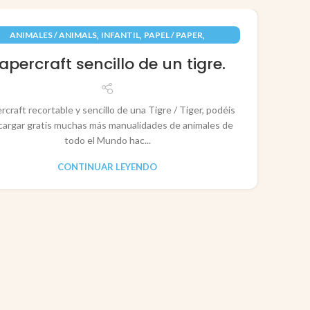
09
,
,
,
ANIMALES / ANIMALS
INFANTIL
PAPEL / PAPER
JUN
RECORTABLES PAPERCRAFT
apercraft sencillo de un tigre.
rcraft recortable y sencillo de una Tigre / Tiger, podéis
cargar gratis muchas más manualidades de animales de
todo el Mundo hac...
CONTINUAR LEYENDO
CO
P
Pape
rec