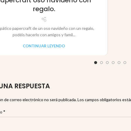
Papercraft oso navideño con
regalo.
pático papercraft de un oso navideño con un regalo,
podéis hacerlo con amigos y famil...
CONTINUAR LEYENDO
UNA RESPUESTA
ón de correo electrónico no será publicada.
Los campos obligatorios est
*
io