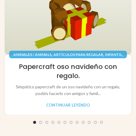
,
,
,
ANIMALES / ANIMALS
ARTÍCULOS PARA REGALAR
INFANTIL
,
,
JUGUETES / TOYS
PAPEL / PAPER
Papercraft oso navideño con
RECORTABLES PAPERCRAFT
regalo.
Simpático papercraft de un oso navideño con un regalo,
podéis hacerlo con amigos y famil...
CONTINUAR LEYENDO