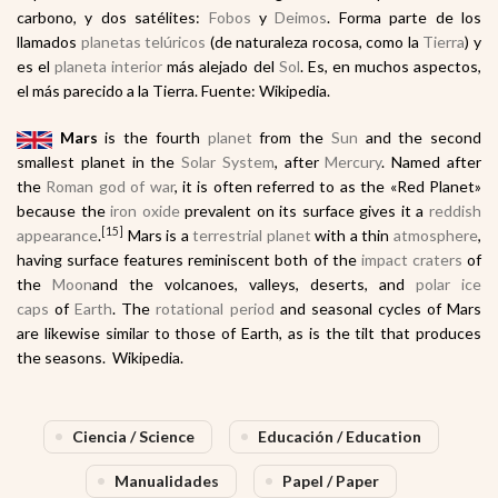
carbono, y dos satélites:
Fobos
y
Deimos
. Forma parte de los
llamados
planetas telúricos
(de naturaleza rocosa, como la
Tierra
) y
es el
planeta interior
más alejado del
Sol
. Es, en muchos aspectos,
el más parecido a la Tierra. Fuente: Wikipedia.
Mars
is the fourth
planet
from the
Sun
and the second
smallest planet in the
Solar System
, after
Mercury
. Named after
the
Roman god of war
, it is often referred to as the «Red Planet»
because the
iron oxide
prevalent on its surface gives it a
reddish
[15]
appearance
.
Mars is a
terrestrial planet
with a thin
atmosphere
,
having surface features reminiscent both of the
impact craters
of
the
Moon
and the volcanoes, valleys, deserts, and
polar ice
caps
of
Earth
. The
rotational period
and seasonal cycles of Mars
are likewise similar to those of Earth, as is the tilt that produces
the seasons. Wikipedia.
Ciencia / Science
Educación / Education
Manualidades
Papel / Paper