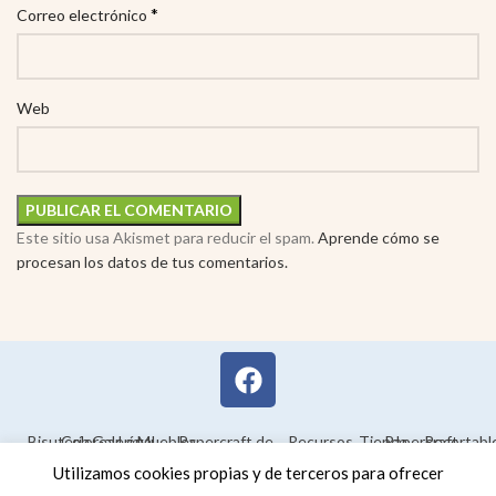
*
Correo electrónico
Web
Este sitio usa Akismet para reducir el spam.
Aprende cómo se
procesan los datos de tus comentarios.
Bisutería
Colorear
Galería
Legal
Muebles
Papercraft de
Recursos
Tienda
Papercraft
Recortabl
Maquetas en
educativos
Utilizamos cookies propias y de terceros para ofrecer
3D