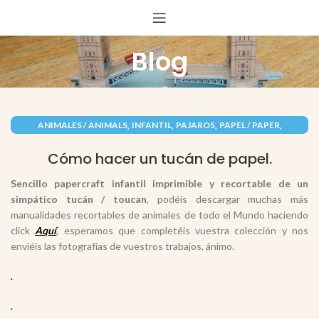
Blog
,
,
,
,
ANIMALES / ANIMALS
INFANTIL
PAJAROS
PAPEL / PAPER
RECORTABLES PAPERCRAFT
Cómo hacer un tucán de papel.
Sencillo papercraft infantil imprimible y recortable de un
simpático tucán / toucan
, podéis descargar muchas más
manualidades recortables de animales de todo el Mundo haciendo
click
Aquí
, esperamos que completéis vuestra colección y nos
enviéis las fotografías de vuestros trabajos, ánimo.
.
.