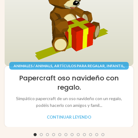
,
,
,
ANIMALES / ANIMALS
ARTÍCULOS PARA REGALAR
INFANTIL
,
,
JUGUETES / TOYS
PAPEL / PAPER
Papercraft oso navideño con
RECORTABLES PAPERCRAFT
regalo.
Simpático papercraft de un oso navideño con un regalo,
podéis hacerlo con amigos y famil...
CONTINUAR LEYENDO