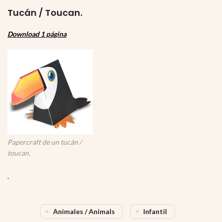
Tucán / Toucan.
Download 1 página
Papercraft de un tucán /
toucan.
.
Animales / Animals
Infantil