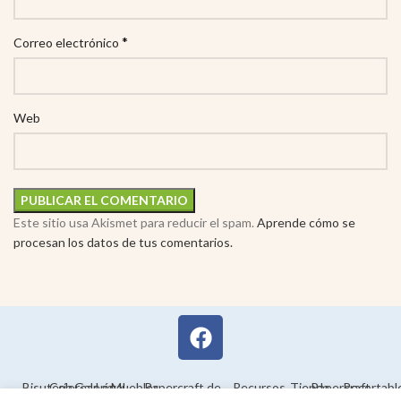
*
Correo electrónico
Web
Este sitio usa Akismet para reducir el spam.
Aprende cómo se
procesan los datos de tus comentarios.
Bisutería
Colorear
Galería
Legal
Muebles
Papercraft de
Recursos
Tienda
Papercraft
Recortabl